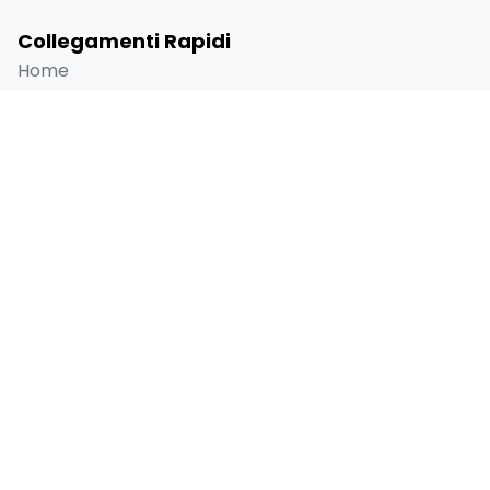
Collegamenti Rapidi
Home
Chi siamo
Prima e dopo
Blog
Contatti
Informazioni di contatto
Selenium Retro, Ataköy 7-8-9-10. Kısım, D-100
Güney Yanyolu No:18/A Bakırköy İstanbul 34158 TR
+90 538 416 61 91
sales@lygosdental.com