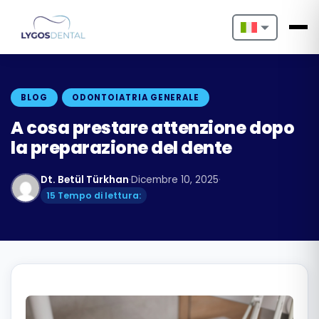
Nederlands
English
BLOG
ODONTOIATRIA GENERALE
Français
A cosa prestare attenzione dopo
la preparazione del dente
Deutsch
Dt. Betül Türkhan
·
Dicembre 10, 2025
·
Português
15 Tempo di lettura:
Español
Türkçe
Italiano
Български