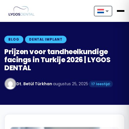
Nederlands
English
BLOG
DENTAL IMPLANT
Français
Prijzen voor tandheelkundige
facings in Turkije 2026 | LYGOS
Deutsch
DENTAL
Português
Dt. Betül Türkhan
·
augustus 25, 2025
·
17 leestijd:
Español
Türkçe
Italiano
Български