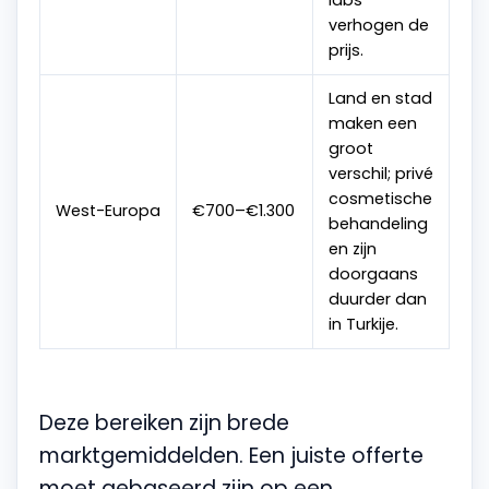
verhogen de
prijs.
Land en stad
maken een
groot
verschil; privé
cosmetische
West-Europa
€700–€1.300
behandeling
en zijn
doorgaans
duurder dan
in Turkije.
Deze bereiken zijn brede
marktgemiddelden. Een juiste offerte
moet gebaseerd zijn op een