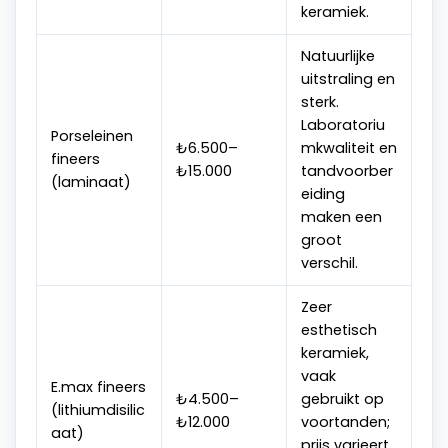
keramiek.
Natuurlijke
uitstraling en
sterk.
Laboratoriu
Porseleinen
₺6.500–
mkwaliteit en
fineers
₺15.000
tandvoorber
(laminaat)
eiding
maken een
groot
verschil.
Zeer
esthetisch
keramiek,
vaak
E.max fineers
₺4.500–
gebruikt op
(lithiumdisilic
₺12.000
voortanden;
aat)
prijs varieert