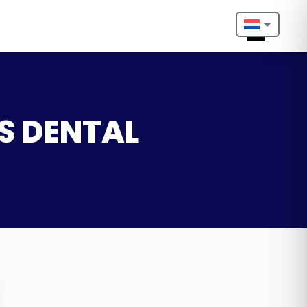
Nederlands
English
Français
OS DENTAL
Deutsch
Português
Español
Türkçe
Italiano
Български