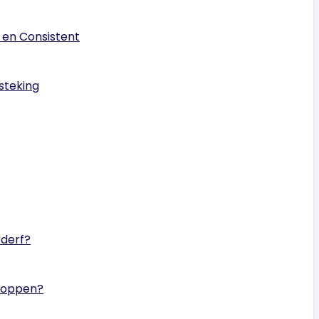
 en Consistent
steking
ederf?
stoppen?