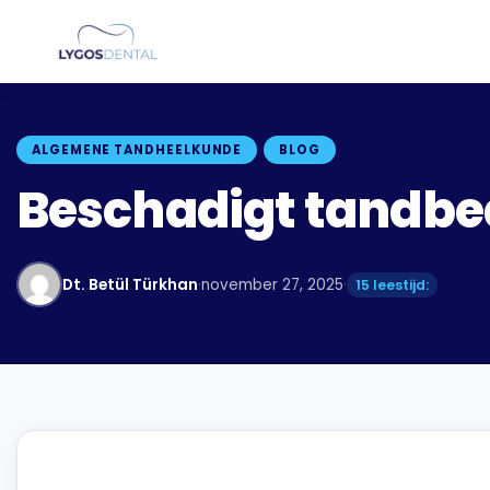
ALGEMENE TANDHEELKUNDE
BLOG
Beschadigt tandbed
Dt. Betül Türkhan
·
november 27, 2025
·
15 leestijd: