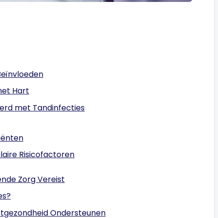
Beïnvloeden
et Hart
eerd met Tandinfecties
tiënten
aire Risicofactoren
ende Zorg Vereist
es?
rtgezondheid Ondersteunen