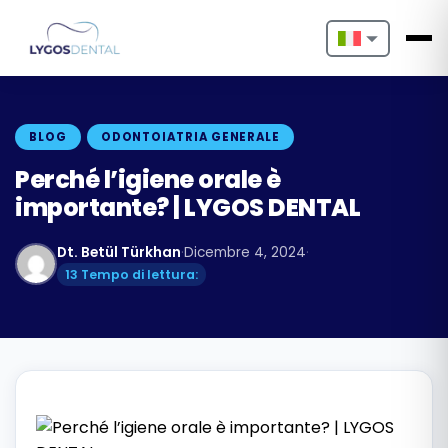
Nederlands
English
BLOG
ODONTOIATRIA GENERALE
Français
Perché l’igiene orale è
importante? | LYGOS DENTAL
Deutsch
Dt. Betül Türkhan
·
Dicembre 4, 2024
·
Português
13 Tempo di lettura:
Español
Türkçe
Italiano
Български