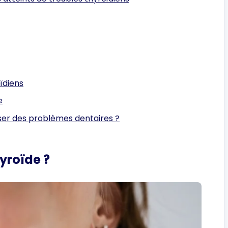
ïdiens
e
ser des problèmes dentaires ?
hyroïde ?