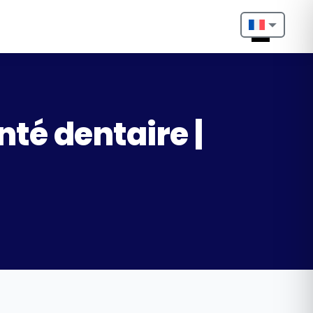
Nederlands
English
Français
nté dentaire |
Deutsch
Português
Español
Türkçe
Italiano
Български