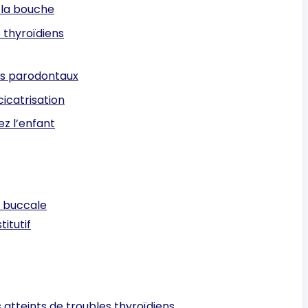
 la bouche
 thyroïdiens
ts parodontaux
cicatrisation
z l’enfant
é buccale
itutif
atteints de troubles thyroïdiens