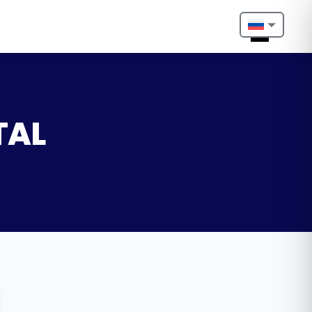
Nederlands
English
Français
TAL
Deutsch
Português
Español
Türkçe
Italiano
Български