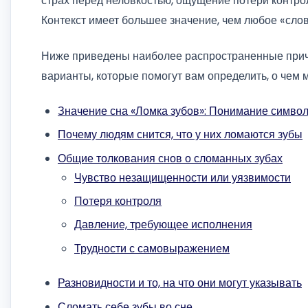
страх перед неловкостью, ощущение потери контро
Контекст имеет большее значение, чем любое «сло
Ниже приведены наиболее распространенные причи
варианты, которые помогут вам определить, о чем 
Значение сна «Ломка зубов»: Понимание симво
Почему людям снится, что у них ломаются зубы
Общие толкования снов о сломанных зубах
Чувство незащищенности или уязвимости
Потеря контроля
Давление, требующее исполнения
Трудности с самовыражением
Разновидности и то, на что они могут указывать
Сломать себе зубы во сне