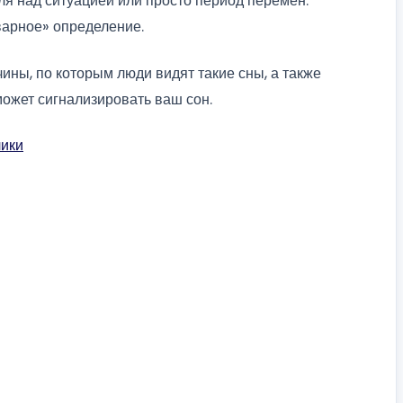
ля над ситуацией или просто период перемен.
варное» определение.
ны, по которым люди видят такие сны, а также
может сигнализировать ваш сон.
лики