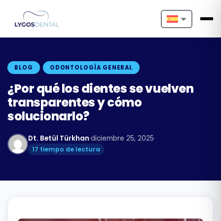
Nederlands
English
BLOG
ODONTOLOGÍA GENERAL
Français
¿Por qué los dientes se vuelven
transparentes y cómo
Deutsch
solucionarlo?
Português
Dt. Betül Türkhan
·
diciembre 25, 2025
·
Español
17 tiempo de lectura
Türkçe
Italiano
Български