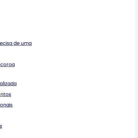
recisa de uma
 coroa
alizada
entos
onais
s