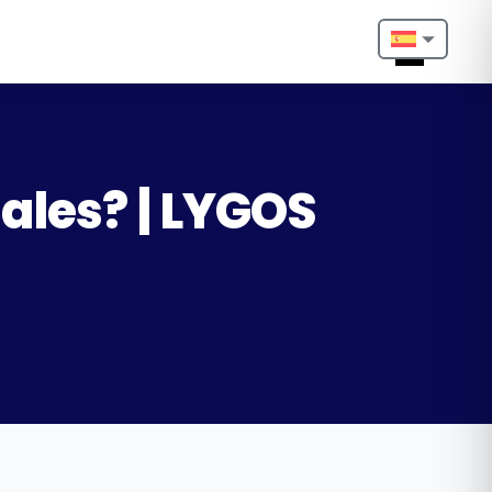
Nederlands
English
Français
ales? | LYGOS
Deutsch
Português
Español
Türkçe
Italiano
Български