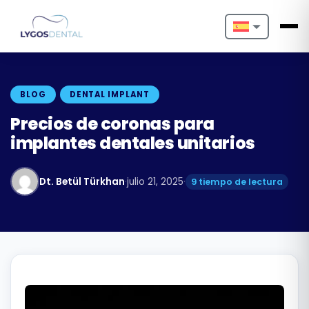
Nederlands
English
BLOG
DENTAL IMPLANT
Français
Precios de coronas para
implantes dentales unitarios
Deutsch
Português
Dt. Betül Türkhan
·
julio 21, 2025
·
9 tiempo de lectura
Español
Türkçe
Italiano
Български