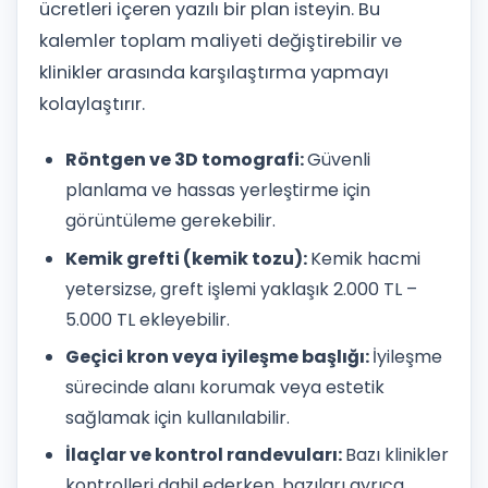
ücretleri içeren yazılı bir plan isteyin. Bu
kalemler toplam maliyeti değiştirebilir ve
klinikler arasında karşılaştırma yapmayı
kolaylaştırır.
Röntgen ve 3D tomografi:
Güvenli
planlama ve hassas yerleştirme için
görüntüleme gerekebilir.
Kemik grefti (kemik tozu):
Kemik hacmi
yetersizse, greft işlemi yaklaşık 2.000 TL –
5.000 TL ekleyebilir.
Geçici kron veya iyileşme başlığı:
İyileşme
sürecinde alanı korumak veya estetik
sağlamak için kullanılabilir.
İlaçlar ve kontrol randevuları:
Bazı klinikler
kontrolleri dahil ederken, bazıları ayrıca