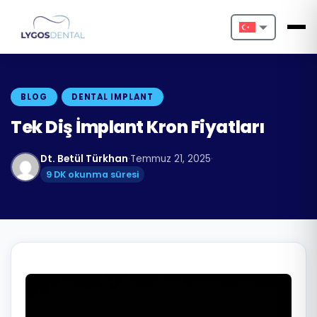
Nederlands
English
BLOG
DENTAL IMPLANT
Français
Tek Diş İmplant Kron Fiyatları
Deutsch
Dt. Betül Türkhan
·
Temmuz 21, 2025
·
9 DK okunma süresi
Português
Español
Türkçe
Italiano
Български