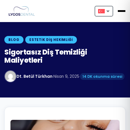
Nederlands
English
BLOG
ESTETIK DIŞ HEKIMLIĞI
Français
Sigortasız Diş Temizliği
Maliyetleri
Deutsch
Português
Dt. Betül Türkhan
·
Nisan 9, 2025
·
14 DK okunma süresi
Español
Türkçe
Italiano
Български