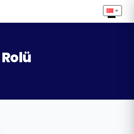
Nederlands
English
Français
 Rolü
Deutsch
Português
Español
Türkçe
Italiano
Български