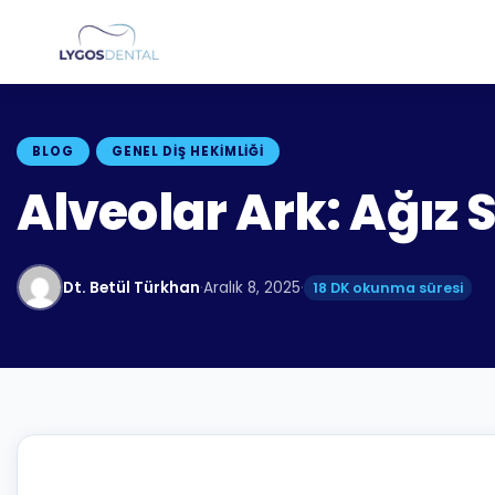
BLOG
GENEL DIŞ HEKIMLIĞI
Alveolar Ark: Ağız S
Dt. Betül Türkhan
·
Aralık 8, 2025
·
18 DK okunma süresi