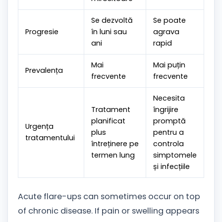
Se dezvoltă
Se poate
Progresie
în luni sau
agrava
ani
rapid
Mai
Mai puțin
Prevalența
frecvente
frecvente
Necesita
Tratament
îngrijire
planificat
promptă
Urgența
plus
pentru a
tratamentului
întreținere pe
controla
termen lung
simptomele
și infecțiile
Acute flare-ups can sometimes occur on top
of chronic disease. If pain or swelling appears