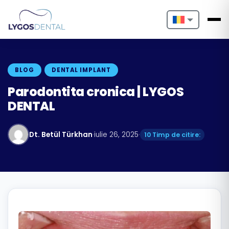
Nederlands
English
BLOG
DENTAL IMPLANT
Français
Parodontita cronica | LYGOS
DENTAL
Deutsch
Português
Dt. Betül Türkhan
·
iulie 26, 2025
·
10 Timp de citire:
Español
Türkçe
Italiano
Български