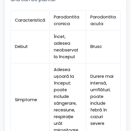
Parodontita
Parodontita
Caracteristică
cronica
acuta
Încet,
adesea
Debut
Brusc
neobservat
la început
Adesea
ușoară la
Durere mai
început;
intensă,
poate
umflături;
include
poate
Simptome
sângerare,
include
recesiune,
febră în
respirație
cazuri
urât
severe
mirositoare