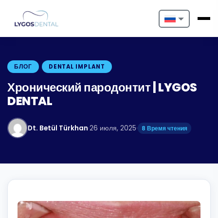
Nederlands
English
БЛОГ
DENTAL IMPLANT
Français
Хронический пародонтит | LYGOS
DENTAL
Deutsch
Português
Dt. Betül Türkhan
·
26 июля, 2025
·
8 Время чтения
Español
Türkçe
Italiano
Български