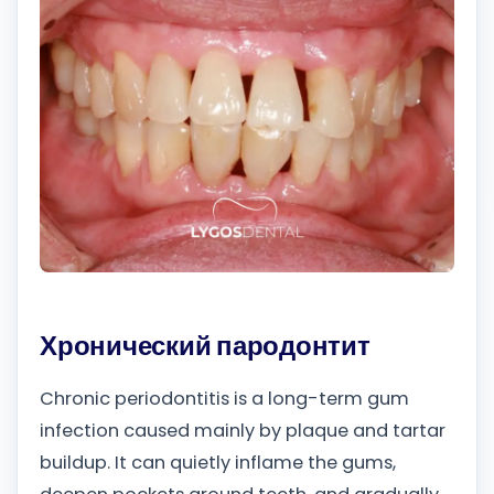
Română
Русский
Хронический пародонтит
Chronic periodontitis is a long-term gum
infection caused mainly by plaque and tartar
buildup. It can quietly inflame the gums,