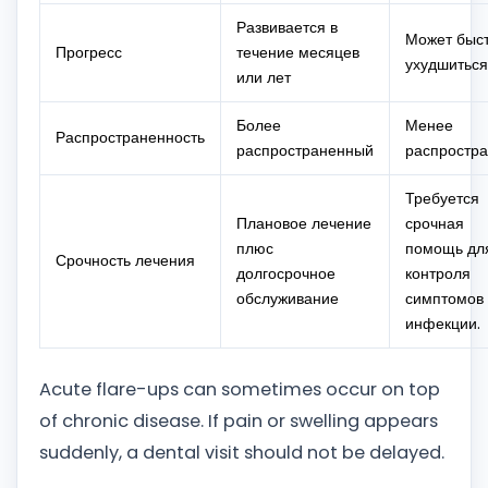
Развивается в
Может быс
Прогресс
течение месяцев
ухудшиться
или лет
Более
Менее
Распространенность
распространенный
распростр
Требуется
Плановое лечение
срочная
плюс
помощь дл
Срочность лечения
долгосрочное
контроля
обслуживание
симптомов
инфекции.
Acute flare-ups can sometimes occur on top
of chronic disease. If pain or swelling appears
suddenly, a dental visit should not be delayed.