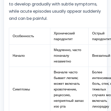
to develop gradually with subtle symptoms,
while acute episodes usually appear suddenly
and can be painful.
Хронический
Острый
Особенность
пародонтит
пародонтит
Медленно, часто
Начало
поначалу
Внезапный
незаметно
Вначале часто
Более
бывает легким;
интенсивн
может включать
боль, отек; 
Симптомы
кровотечение,
тяжелых
рецессию,
случаях мо
неприятный запах
включать
изо рта
лихорадку