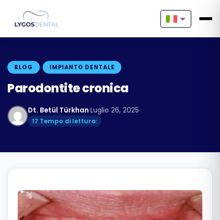
Nederlands
English
BLOG
IMPIANTO DENTALE
Français
Parodontite cronica
Deutsch
Dt. Betül Türkhan
·
Luglio 26, 2025
·
17 Tempo di lettura:
Português
Español
Türkçe
Italiano
Български