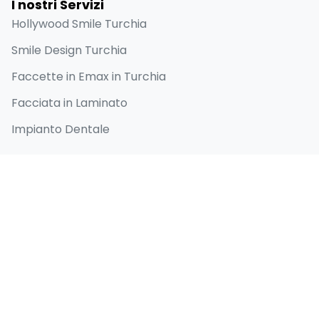
I nostri Servizi
Hollywood Smile Turchia
Smile Design Turchia
Faccette in Emax in Turchia
Facciata in Laminato
Impianto Dentale
Collegamenti Rapidi
Home
Chi siamo
Prima e dopo
Blog
Contatti