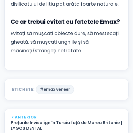
disilicatului de litiu pot arăta foarte naturale.
Ce ar trebui evitat cu fatetele Emax?
Evitați să mușcați obiecte dure, să mestecați
gheață, să mușcați unghiile și să
măcinați/strângeți netratate.
ETICHETE:
#emax veneer
ANTERIOR
Prețurile Invisalign în Turcia față de Marea Britanie |
LYGOS DENTAL