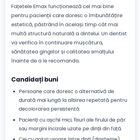
Fațetele Emax funcționează cel mai bine
pentru pacienții care doresc o îmbunătățire
estetică, păstrând în același timp cât mai
multă structură naturală a dintelui. Un dentist
va verifica în continuare mușcătura,
sănătatea gingiilor și calitatea smalțului
înainte de a le recomanda.
Candidați buni
Persoane care doresc o alternativă de
durată mai lungă la albirea repetată pentru
decolorarea persistentă.
Pacienți cu așchii mici, fisuri ale firului de păr
sau margini incizale uzate pe dinții din față.
Cei cu goluri ușoare între dinți (diasteme).