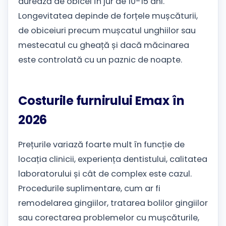
durează de obicei în jur de 10-15 ani.
Longevitatea depinde de forțele mușcăturii,
de obiceiuri precum mușcatul unghiilor sau
mestecatul cu gheață și dacă măcinarea
este controlată cu un paznic de noapte.
Costurile furnirului Emax în
2026
Prețurile variază foarte mult în funcție de
locația clinicii, experiența dentistului, calitatea
laboratorului și cât de complex este cazul.
Procedurile suplimentare, cum ar fi
remodelarea gingiilor, tratarea bolilor gingiilor
sau corectarea problemelor cu mușcăturile,