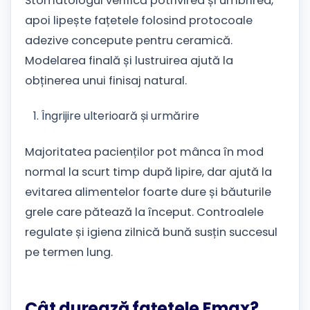
Stomatologul verifică potrivirea și umbrirea,
apoi lipește fațetele folosind protocoale
adezive concepute pentru ceramică.
Modelarea finală și lustruirea ajută la
obținerea unui finisaj natural.
Îngrijire ulterioară și urmărire
Majoritatea pacienților pot mânca în mod
normal la scurt timp după lipire, dar ajută la
evitarea alimentelor foarte dure și băuturile
grele care pătează la început. Controalele
regulate și igiena zilnică bună susțin succesul
pe termen lung.
Cât durează fațetele Emax?