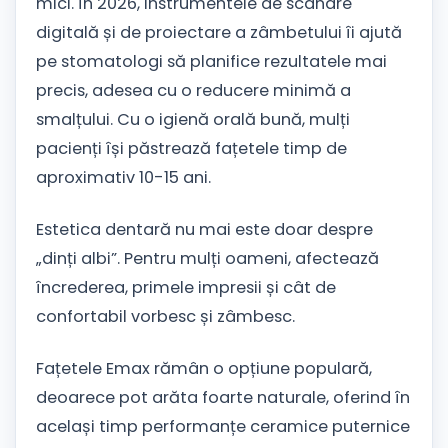
mici. În 2026, instrumentele de scanare
digitală și de proiectare a zâmbetului îi ajută
pe stomatologi să planifice rezultatele mai
precis, adesea cu o reducere minimă a
smalțului. Cu o igienă orală bună, mulți
pacienți își păstrează fațetele timp de
aproximativ 10-15 ani.
Estetica dentară nu mai este doar despre
„dinți albi”. Pentru mulți oameni, afectează
încrederea, primele impresii și cât de
confortabil vorbesc și zâmbesc.
Fațetele Emax rămân o opțiune populară,
deoarece pot arăta foarte naturale, oferind în
același timp performanțe ceramice puternice