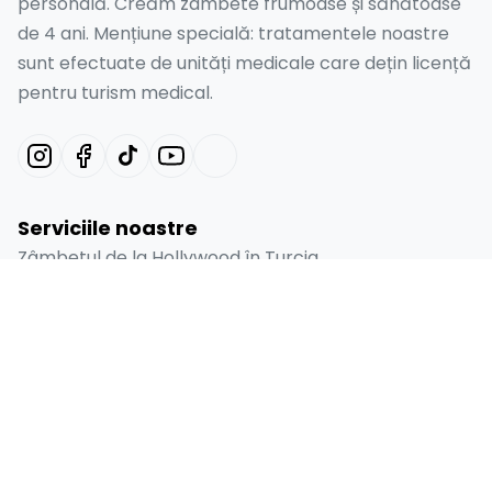
personală. Creăm zâmbete frumoase și sănătoase
de 4 ani. Mențiune specială: tratamentele noastre
sunt efectuate de unități medicale care dețin licență
pentru turism medical.
Serviciile noastre
Zâmbetul de la Hollywood în Turcia
Smile Design Turcia
Fațete Dentare Emax în Turcia
Furnir Laminat
Implant Dentar