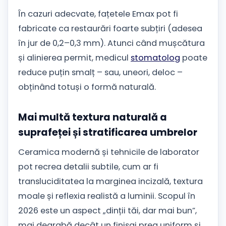
În cazuri adecvate, fațetele Emax pot fi
fabricate ca restaurări foarte subțiri (adesea
în jur de 0,2–0,3 mm). Atunci când mușcătura
și alinierea permit, medicul
stomatolog
poate
reduce puțin smalț – sau, uneori, deloc –
obținând totuși o formă naturală.
Mai multă textura naturală a
suprafeței și stratificarea umbrelor
Ceramica modernă și tehnicile de laborator
pot recrea detalii subtile, cum ar fi
transluciditatea la marginea incizală, textura
moale și reflexia realistă a luminii. Scopul în
2026 este un aspect „dinții tăi, dar mai bun”,
mai degrabă decât un finisaj prea uniform și