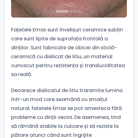
Fațetele Emax sunt învelișuri ceramice subțiri
care sunt lipite de suprafața frontală a
dinților. Sunt fabricate de obicei din sticlă-
ceramică cu disilicat de litiu, un material
cunoscut pentru rezistența și transluciditatea
sa reală.
Deoarece disilicatul de litiu transmite lumina
într-un mod care seamănă cu smalțul
natural, fatetele Emax se pot amesteca fără
probleme cu dinții vecini. De asemenea, tind
să rămână stabile la culoare și să reziste la
pătare atunci când sunt îngrijite