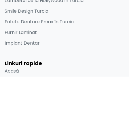
Zâmbetul de la Hollywood în Turcia
Smile Design Turcia
Fațete Dentare Emax în Turcia
Furnir Laminat
Implant Dentar
Linkuri rapide
Acasă
Despre
Înainte și după
Blog
Contact