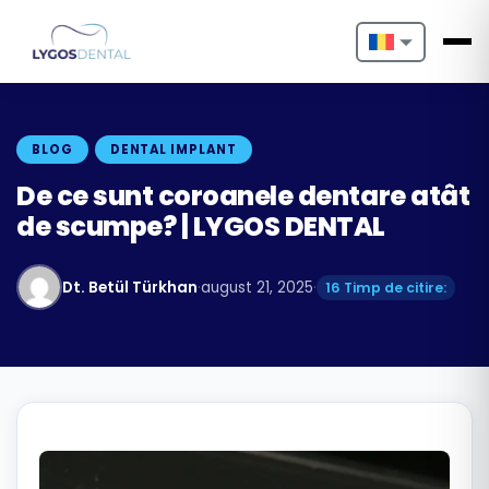
Nederlands
English
BLOG
DENTAL IMPLANT
Français
De ce sunt coroanele dentare atât
de scumpe? | LYGOS DENTAL
Deutsch
Português
Dt. Betül Türkhan
·
august 21, 2025
·
16 Timp de citire:
Español
Türkçe
Italiano
Български