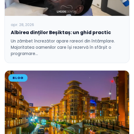
apr. 28, 2026
Albirea dinților Beșiktaș: un ghid practic
Un zâmbet încrezător apare rareori din întâmplare.
Majoritatea oamenilor care își rezervă în sfârșit o
programare…
BLOG