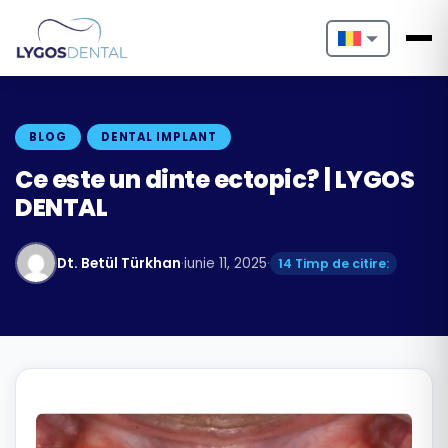
Nederlands
English
BLOG
DENTAL IMPLANT
Français
Ce este un dinte ectopic? | LYGOS
DENTAL
Deutsch
Português
Dt. Betül Türkhan
·
iunie 11, 2025
·
14 Timp de citire:
Español
Türkçe
Italiano
Български