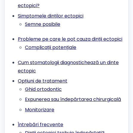
ectopici?
Simptomele dinților ectopici
Semne posibile
Probleme pe care le pot cauza dinții ectopici
Complicații potențiale
Cum stomatologii diagnostichează un dinte
ectopic
Opțiuni de tratament
Ghid ortodontic
Expunerea sau îndepărtarea chirurgicală
Monitorizare
Întrebări frecvente
Dinții ectopici trebuie îndepărtați?