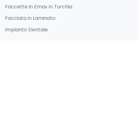
Faccette in Emax in Turchia
Facciata in Laminato
Impianto Dentale
Collegamenti Rapidi
Home
Chi siamo
Prima e dopo
Blog
Contatti
Informazioni di contatto
Selenium Retro, Ataköy 7-8-9-10. Kısım, D-100