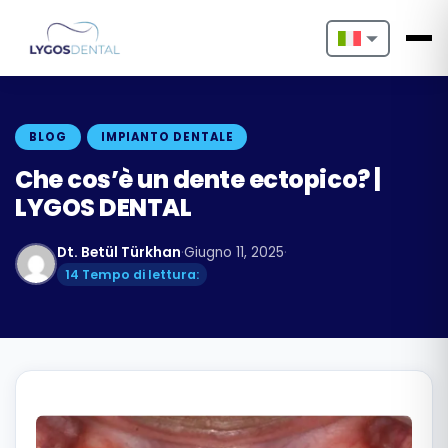
Nederlands
English
BLOG
IMPIANTO DENTALE
Français
Che cos’è un dente ectopico? |
LYGOS DENTAL
Deutsch
Dt. Betül Türkhan
·
Giugno 11, 2025
·
Português
14 Tempo di lettura:
Español
Türkçe
Italiano
Български