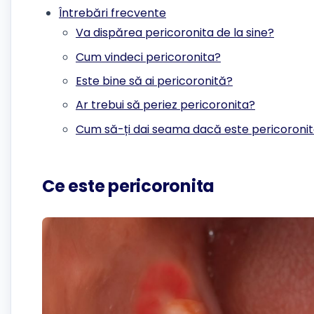
Întrebări frecvente
Va dispărea pericoronita de la sine?
Cum vindeci pericoronita?
Este bine să ai pericoronită?
Ar trebui să periez pericoronita?
Cum să-ți dai seama dacă este pericoroni
Ce este pericoronita