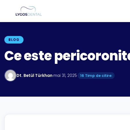
BLOG
Ce este pericoroni
Dt. Betül Türkhan
·
mai 31, 2025
·
16 Timp de citire: