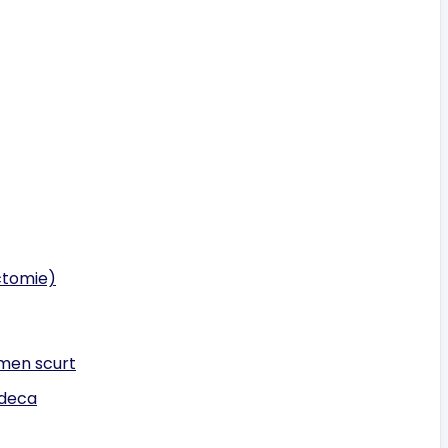
ctomie)
rmen scurt
ndeca