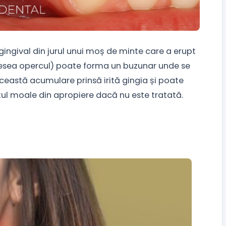
 gingival din jurul unui moș de minte care a erupt
desea opercul) poate forma un buzunar unde se
Această acumulare prinsă irită gingia și poate
tul moale din apropiere dacă nu este tratată.