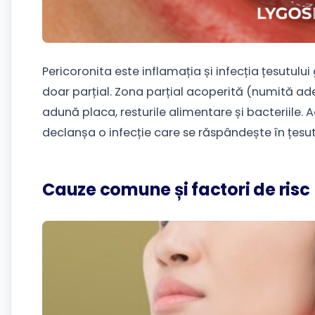
Pericoronita este inflamația și infecția țesutului
doar parțial. Zona parțial acoperită (numită a
adună placa, resturile alimentare și bacteriile. 
declanșa o infecție care se răspândește în țesu
Cauze comune și factori de risc