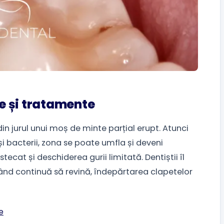
e și tratamente
din jurul unui moș de minte parțial erupt. Atunci
bacterii, zona se poate umfla și deveni
tecat și deschiderea gurii limitată. Dentiștii îl
ând continuă să revină, îndepărtarea clapetelor
e