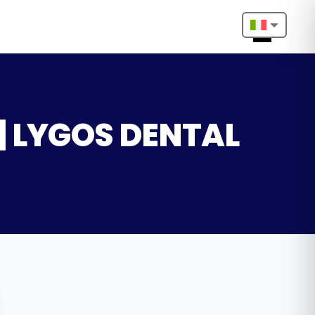
Nederlands
English
Français
 | LYGOS DENTAL
Deutsch
Português
Español
Türkçe
Italiano
Български