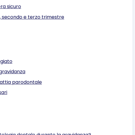
era sicuro
, secondo e terzo trimestre
giato
gravidanza
lattia parodontale
sari
tologia dentale durante la gravidanza?