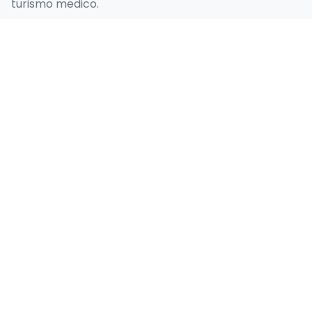
turismo medico.
I nostri Servizi
Hollywood Smile Turchia
Smile Design Turchia
Faccette in Emax in Turchia
Facciata in Laminato
Impianto Dentale
Collegamenti Rapidi
Home
Chi siamo