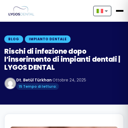
Nederlands
English
BLOG
IMPIANTO DENTALE
Français
Rischi di infezione dopo
l’inserimento di impianti dentali |
Deutsch
LYGOS DENTAL
Português
Dt. Betül Türkhan
·
Ottobre 24, 2025
·
Español
15 Tempo di lettura:
Türkçe
Italiano
Български