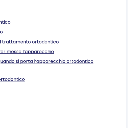
ntico
to
il trattamento ortodontico
ver messo l’apparecchio
quando si porta l’apparecchio ortodontico
ortodontico