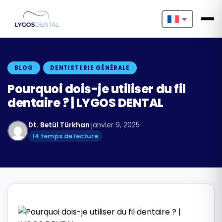
Nederlands
English
BLOG
DENTISTERIE GÉNÉRALE
Français
Pourquoi dois-je utiliser du fil
dentaire ? | LYGOS DENTAL
Deutsch
Dt. Betül Türkhan
·
janvier 9, 2025
·
Português
14 temps de lecture
Español
Türkçe
Italiano
Български