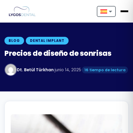
Nederlands
English
BLOG
DENTAL IMPLANT
Français
Precios de diseño de sonrisas
Deutsch
Dt. Betül Türkhan
·
junio 14, 2025
·
16 tiempo de lectura
Português
Español
Türkçe
Italiano
Български