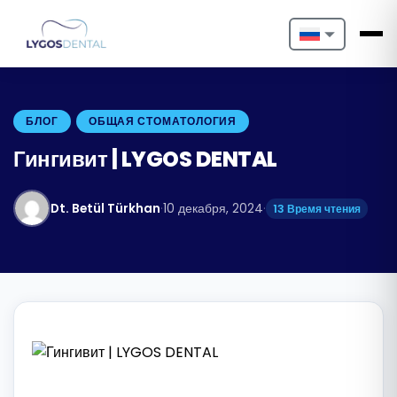
Nederlands
English
БЛОГ
ОБЩАЯ СТОМАТОЛОГИЯ
Français
Гингивит | LYGOS DENTAL
Deutsch
Dt. Betül Türkhan
·
10 декабря, 2024
·
13 Время чтения
Português
Español
Türkçe
Italiano
Български