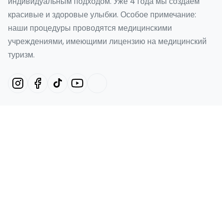
индивидуальным подходом. Уже 4 года мы создаём
красивые и здоровые улыбки. Особое примечание:
наши процедуры проводятся медицинскими
учреждениями, имеющими лицензию на медицинский
туризм.
Наши услуги
«Голливудская улыбка» в Турции
Smile Design Турция
Виниры Emax в Турции
Ламинированная облицовка
Зубные имплантаты