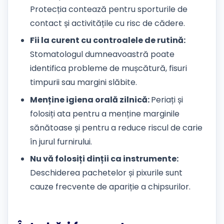
Protecția contează pentru sporturile de
contact și activitățile cu risc de cădere.
Fii la curent cu controalele de rutină:
Stomatologul dumneavoastră poate
identifica probleme de mușcătură, fisuri
timpurii sau margini slăbite.
Menține igiena orală zilnică:
Periați și
folosiți ata pentru a menține marginile
sănătoase și pentru a reduce riscul de carie
în jurul furnirului.
Nu vă folosiți dinții ca instrumente:
Deschiderea pachetelor și pixurile sunt
cauze frecvente de apariție a chipsurilor.