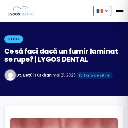
Nederlands
English
BLOG
Français
Ce să faci dacă un furnir laminat
se rupe? | LYGOS DENTAL
Deutsch
Português
Dt. Betül Türkhan
·
mai 21, 2025
·
15 Timp de citire:
Español
Türkçe
Italiano
Български