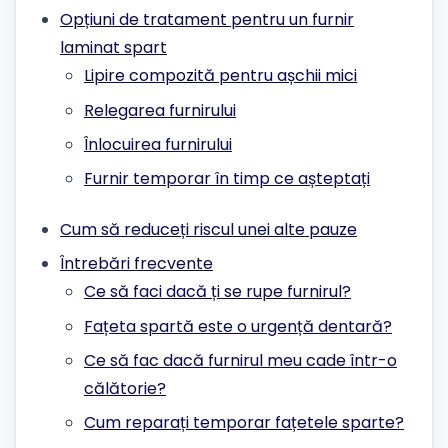
Opțiuni de tratament pentru un furnir
laminat spart
Lipire compozită pentru așchii mici
Relegarea furnirului
Înlocuirea furnirului
Furnir temporar în timp ce așteptați
Cum să reduceți riscul unei alte pauze
Întrebări frecvente
Ce să faci dacă ți se rupe furnirul?
Fațeta spartă este o urgență dentară?
Ce să fac dacă furnirul meu cade într-o
călătorie?
Cum reparați temporar fațetele sparte?