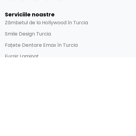
Serviciile noastre
Zâmbetul de la Hollywood în Turcia
Smile Design Turcia
Fațete Dentare Emax în Turcia
Furnir Laminat
Implant Dentar
Linkuri rapide
Acasă
Despre
Înainte și după
Blog