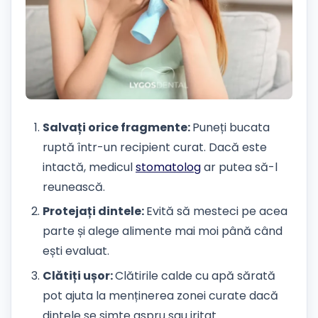
Salvați orice fragmente:
Puneți bucata
ruptă într-un recipient curat. Dacă este
intactă, medicul
stomatolog
ar putea să-l
reunească.
Protejați dintele:
Evită să mesteci pe acea
parte și alege alimente mai moi până când
ești evaluat.
Clătiți ușor:
Clătirile calde cu apă sărată
pot ajuta la menținerea zonei curate dacă
dintele se simte aspru sau iritat.