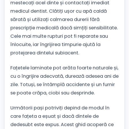
mestecați acel dinte și contactați imediat
medicul dentist. Clătiți ușor cu apă caldă
sărată și utilizați calmarea durerii fără
prescripție medicală dacă simțiți sensibilitate.
Cele mai multe rupturi pot fi reparate sau
înlocuite, iar îngrijirea timpurie ajută la
protejarea dintelui subiacent.
Fațetele laminate pot arăta foarte naturale și,
cu o îngrijire adecvată, durează adesea ani de
zile. Totuși, se întâmplă accidente și un furnir
se poate crăpa, ciobi sau desprinde.
Următorii pași potriviți depind de modul în
care fațeta a eșuat și dacă dintele de
dedesubt este expus. Acest ghid acoperă ce