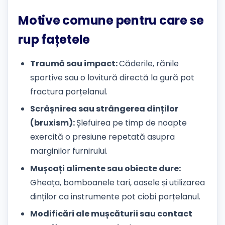
Motive comune pentru care se
rup fațetele
Traumă sau impact:
Căderile, rănile
sportive sau o lovitură directă la gură pot
fractura porțelanul.
Scrâșnirea sau strângerea dinților
(bruxism):
Șlefuirea pe timp de noapte
exercită o presiune repetată asupra
marginilor furnirului.
Mușcați alimente sau obiecte dure:
Gheața, bomboanele tari, oasele și utilizarea
dinților ca instrumente pot ciobi porțelanul.
Modificări ale mușcăturii sau contact