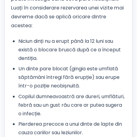
Luați în considerare rezervarea unei vizite mai
devreme dacă se aplică oricare dintre
acestea:
Niciun dinți nu a erupt până la 12 luni sau
există o blocare bruscă după ce a început
dentiția.
Un dinte pare blocat (gingia este umflată
săptămâni întregi fără erupție) sau erupe
într-o poziție neobișnuită.
Copilul dumneavoastră are dureri, umflături,
febră sau un gust rău care ar putea sugera
o infecție.
Pierderea precoce a unui dinte de lapte din
cauza cariilor sau leziunilor.