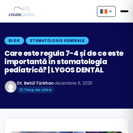
Nederlands
English
BLOG
STOMATOLOGIE GENERALĂ
Français
Care este regula 7-4 și de ce este
importantă în stomatologia
Deutsch
pediatrică? | LYGOS DENTAL
Português
Dt. Betül Türkhan
·
decembrie 6, 2025
·
Español
13 Timp de citire:
Türkçe
Italiano
Български