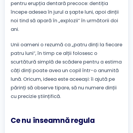
pentru erupția dentară precoce: dentiția
începe adesea în jurul a șapte luni, apoi dinții
noi tind să apară în „explozii” în următorii doi
ani.
Unii oameni o rezumă ca „patru dinți la fiecare
patru luni”, în timp ce alții folosesc o
scurtătură simplă de scădere pentru a estima
câți dinți poate avea un copil într-o anumită
lună. Oricum, ideea este aceeași: îi ajută pe
părinți să observe tipare, să nu numere dinții
cu precizie științifică.
Ce nu înseamnă regula