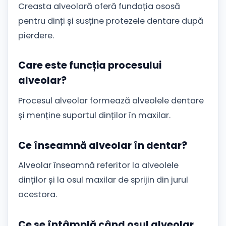
Creasta alveolară oferă fundația ososă
pentru dinți și susține protezele dentare după
pierdere.
Care este funcția procesului
alveolar?
Procesul alveolar formează alveolele dentare
și menține suportul dinților în maxilar.
Ce înseamnă alveolar în dentar?
Alveolar înseamnă referitor la alveolele
dinților și la osul maxilar de sprijin din jurul
acestora.
Ce se întâmplă când osul alveolar