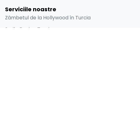
Serviciile noastre
Zâmbetul de la Hollywood în Turcia
Smile Design Turcia
Fațete Dentare Emax în Turcia
Furnir Laminat
Implant Dentar
Linkuri rapide
Acasă
Despre
Înainte și după
Blog