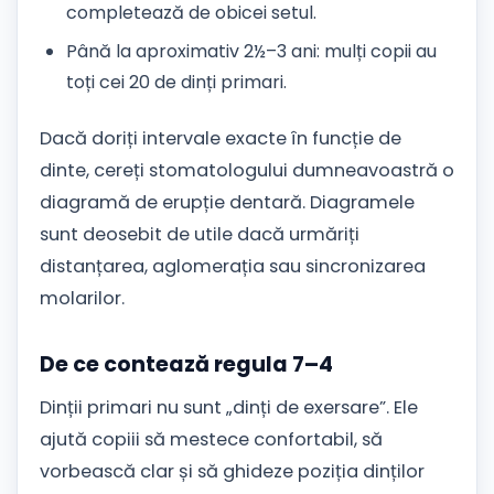
completează de obicei setul.
Până la aproximativ 2½–3 ani: mulți copii au
toți cei 20 de dinți primari.
Dacă doriți intervale exacte în funcție de
dinte, cereți stomatologului dumneavoastră o
diagramă de erupție dentară. Diagramele
sunt deosebit de utile dacă urmăriți
distanțarea, aglomerația sau sincronizarea
molarilor.
De ce contează regula 7–4
Dinții primari nu sunt „dinți de exersare”. Ele
ajută copiii să mestece confortabil, să
vorbească clar și să ghideze poziția dinților