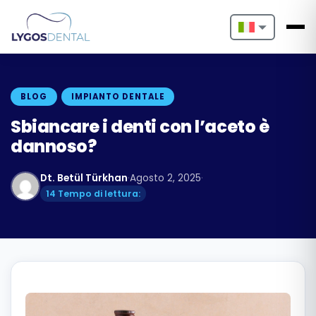
Nederlands
English
BLOG
IMPIANTO DENTALE
Français
Sbiancare i denti con l’aceto è
dannoso?
Deutsch
Dt. Betül Türkhan
·
Agosto 2, 2025
·
Português
14 Tempo di lettura:
Español
Türkçe
Italiano
Български