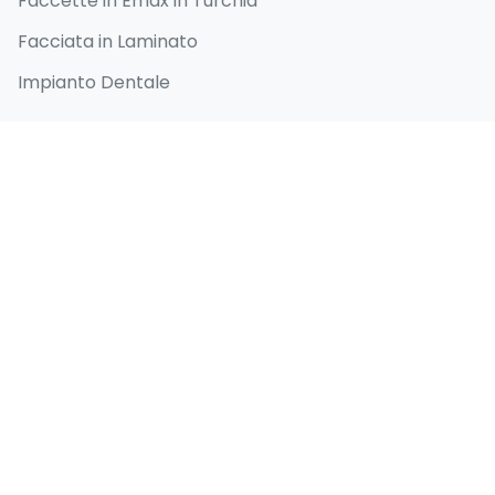
Faccette in Emax in Turchia
Facciata in Laminato
Impianto Dentale
Collegamenti Rapidi
Home
Chi siamo
Prima e dopo
Blog
Contatti
Informazioni di contatto
Selenium Retro, Ataköy 7-8-9-10. Kısım, D-100
Güney Yanyolu No:18/A Bakırköy İstanbul 34158 TR