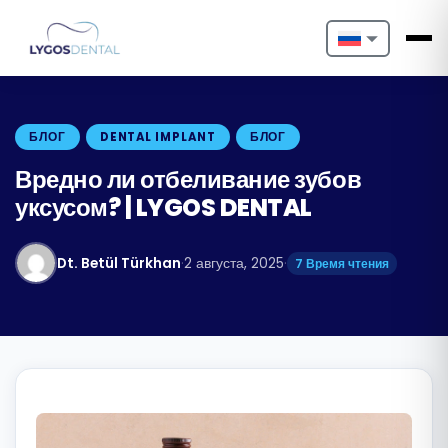
Nederlands
English
БЛОГ
DENTAL IMPLANT
БЛОГ
Français
Вредно ли отбеливание зубов
уксусом? | LYGOS DENTAL
Deutsch
Português
Dt. Betül Türkhan
·
2 августа, 2025
·
7 Время чтения
Español
Türkçe
Italiano
Български