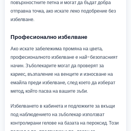
повърхностните петна и могат да бъдат добра
отправна точка, ако искате леко подобрение без
избелване.
Професионално избелване
Ако искате забележима промяна на цвета,
професионалното избелване е най-безопасният
начин. Зъболекарите могат да проверят за
кариес, възпаление на венците и износване на
емайла преди избелване, след което да изберат
метод, който пасва на вашите зъби.
Избелването в кабинета и подложките за вкъщи
под наблюдението на зъболекар използват
контролирани гелове на базата на пероксид. Този