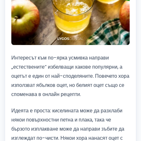
Интересът към по-ярка усмивка направи
„естествените“ избелващи хакове популярни, а
оцетът е един от най-споделяните. Повечето хора
използват ябълков оцет, но белият оцет също се
споменава в онлайн рецепти.
Идеята е проста: киселината може да разхлаби
някои повърхностни петна и плака, така че
бързото изплакване може да направи зъбите да
изглеждат по-чисти. Някои хора нанасят оцет с