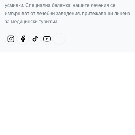
усмивки. Специална бележка: нашите лечения се
извършват от лечебни заведения, притежаващи лиценз
за медицински туризъм.
Нашите услуги
Холивудска усмивка в Турция
Smile Design Турция
Emax фасети в Турция
Ламинат
Зъбен имплант
Бързи връзки