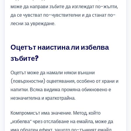
може да направи зъбите да изглеждат по-жълти,
да се чувстват по-чувствителни и да станат по-
лесни за увреждане.
Оцетът наистина ли избелва
зъбите?
Оцетът може да намали някои външни
(повърхностни) оцветявания, особено от храни и
напитки. Всяка видима промяна обикновено е
незначителна и краткотрайна.
Компромисът има значение. Метод, който
„избелва“ чрез отслабване на емайла, може да
има обратен ефект, защото по-тънкият емайл