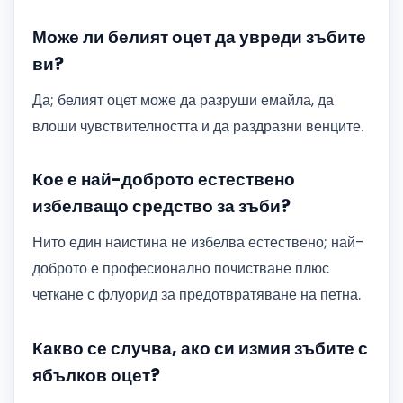
Може ли белият оцет да увреди зъбите
ви?
Да; белият оцет може да разруши емайла, да
влоши чувствителността и да раздразни венците.
Кое е най-доброто естествено
избелващо средство за зъби?
Нито един наистина не избелва естествено; най-
доброто е професионално почистване плюс
четкане с флуорид за предотвратяване на петна.
Какво се случва, ако си измия зъбите с
ябълков оцет?