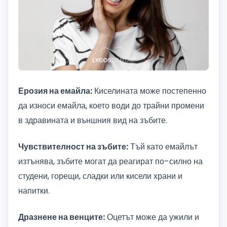
Ерозия на емайла:
Киселината може постепенно
да износи емайла, което води до трайни промени
в здравината и външния вид на зъбите.
Чувствителност на зъбите:
Тъй като емайлът
изтънява, зъбите могат да реагират по-силно на
студени, горещи, сладки или кисели храни и
напитки.
Дразнене на венците:
Оцетът може да ужили и