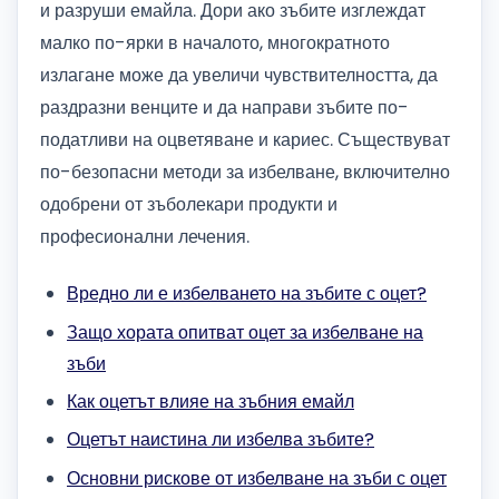
и разруши емайла. Дори ако зъбите изглеждат
малко по-ярки в началото, многократното
излагане може да увеличи чувствителността, да
раздразни венците и да направи зъбите по-
податливи на оцветяване и кариес. Съществуват
по-безопасни методи за избелване, включително
одобрени от зъболекари продукти и
професионални лечения.
Вредно ли е избелването на зъбите с оцет?
Защо хората опитват оцет за избелване на
зъби
Как оцетът влияе на зъбния емайл
Оцетът наистина ли избелва зъбите?
Основни рискове от избелване на зъби с оцет