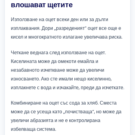
влошават щетите
Използване на оцет всеки ден или за дълги
изплаквания. Дори „разреденият“ оцет все още е
кисел и многократното излагане увеличава риска.
Четкане веднага след използване на оцет.
Киселината може да омекоти емайла и
незабавното изчеткване може да увеличи
износването. Ако сте имали нещо киселинно,
изплакнете с вода и изчакайте, преди да изчеткате.
Комбиниране на оцет със сода за хляб. Сместа
може да се усеща като „почистваща“, но може да
увеличи абразията и не е контролирана
избелваща система.