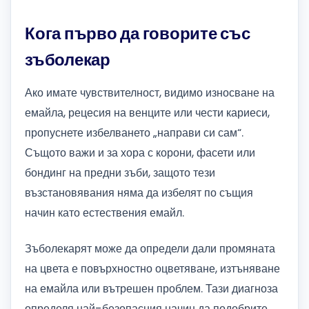
Кога първо да говорите със
зъболекар
Ако имате чувствителност, видимо износване на
емайла, рецесия на венците или чести кариеси,
пропуснете избелването „направи си сам“.
Същото важи и за хора с корони, фасети или
бондинг на предни зъби, защото тези
възстановявания няма да избелят по същия
начин като естествения емайл.
Зъболекарят може да определи дали промяната
на цвета е повърхностно оцветяване, изтъняване
на емайла или вътрешен проблем. Тази диагноза
определя най-безопасния начин да подобрите