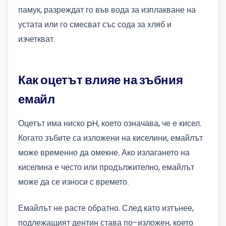
памук, разреждат го във вода за изплакване на
устата или го смесват със сода за хляб и
изчеткват.
Как оцетът влияе на зъбния
емайл
Оцетът има ниско pH, което означава, че е кисел.
Когато зъбите са изложени на киселини, емайлът
може временно да омекне. Ако излагането на
киселина е често или продължително, емайлът
може да се износи с времето.
Емайлът не расте обратно. След като изтънее,
подлежащият дентин става по-изложен, което