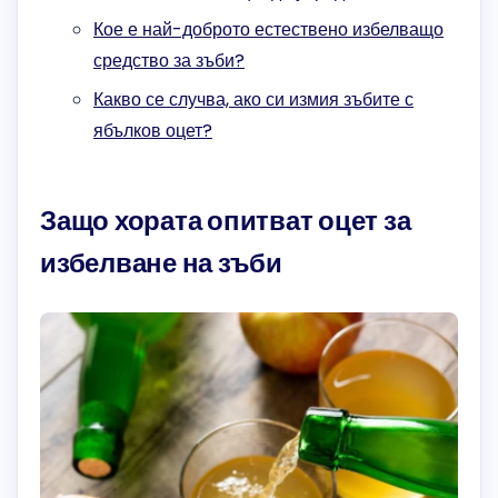
Кое е най-доброто естествено избелващо
средство за зъби?
Какво се случва, ако си измия зъбите с
ябълков оцет?
Защо хората опитват оцет за
избелване на зъби