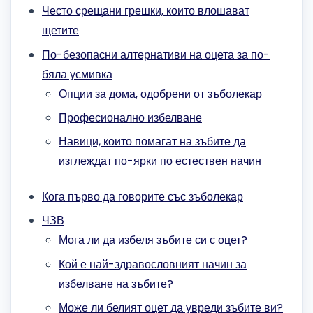
Често срещани грешки, които влошават
щетите
По-безопасни алтернативи на оцета за по-
бяла усмивка
Опции за дома, одобрени от зъболекар
Професионално избелване
Навици, които помагат на зъбите да
изглеждат по-ярки по естествен начин
Кога първо да говорите със зъболекар
ЧЗВ
Мога ли да избеля зъбите си с оцет?
Кой е най-здравословният начин за
избелване на зъбите?
Може ли белият оцет да увреди зъбите ви?