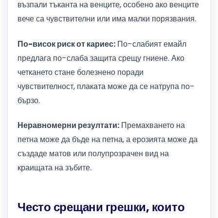
възпали тъканта на венците, особено ако венците
вече са чувствителни или има малки порязвания.
По-висок риск от кариес:
По-слабият емайл
предлага по-слаба защита срещу гниене. Ако
четкането стане болезнено поради
чувствителност, плаката може да се натрупа по-
бързо.
Неравномерни резултати:
Премахването на
петна може да бъде на петна, а ерозията може да
създаде матов или полупрозрачен вид на
краищата на зъбите.
Често срещани грешки, които