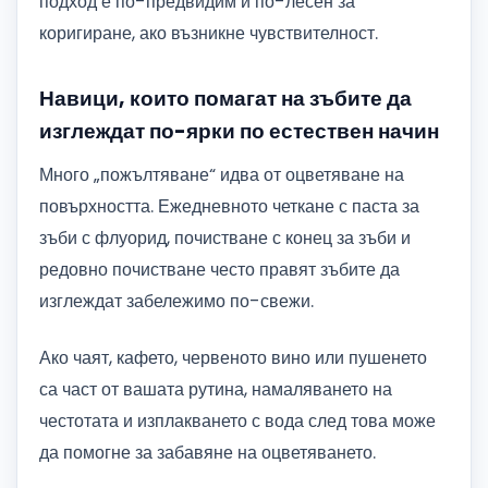
подход е по-предвидим и по-лесен за
коригиране, ако възникне чувствителност.
Навици, които помагат на зъбите да
изглеждат по-ярки по естествен начин
Много „пожълтяване“ идва от оцветяване на
повърхността. Ежедневното четкане с паста за
зъби с флуорид, почистване с конец за зъби и
редовно почистване често правят зъбите да
изглеждат забележимо по-свежи.
Ако чаят, кафето, червеното вино или пушенето
са част от вашата рутина, намаляването на
честотата и изплакването с вода след това може
да помогне за забавяне на оцветяването.