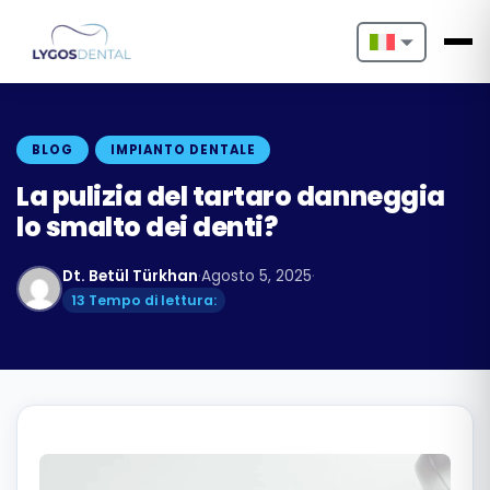
Nederlands
English
BLOG
IMPIANTO DENTALE
Français
La pulizia del tartaro danneggia
lo smalto dei denti?
Deutsch
Dt. Betül Türkhan
·
Agosto 5, 2025
·
Português
13 Tempo di lettura:
Español
Türkçe
Italiano
Български