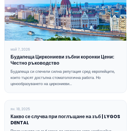
май 7, 2026
Будапеща Циркониеви зъбни коронки Цени:
Честно ръководство
Будапеща си спечели силна репутация сред европейците,
които търсят достъпна стоматологична работа. Но
ценообразуването на циркониеви…
БЛОГ
ян. 18, 2025
Какво се случва при поглъщане на зъб | LYGOS
DENTAL