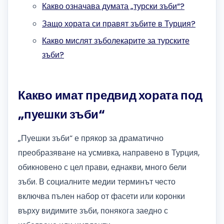
Какво означава думата „турски зъби“?
Защо хората си правят зъбите в Турция?
Какво мислят зъболекарите за турските
зъби?
Какво имат предвид хората под
„пуешки зъби“
„Пуешки зъби“ е прякор за драматично
преобразяване на усмивка, направено в Турция,
обикновено с цел прави, еднакви, много бели
зъби. В социалните медии терминът често
включва пълен набор от фасети или коронки
върху видимите зъби, понякога заедно с