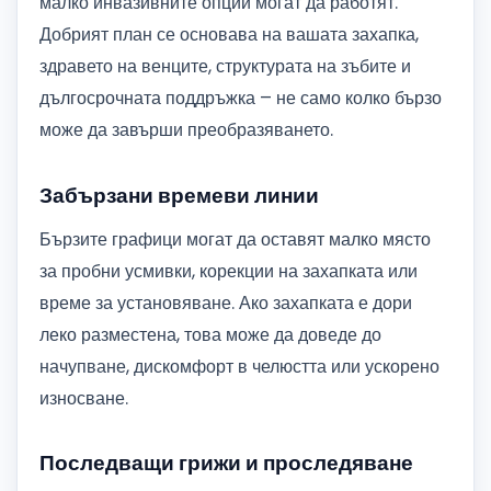
малко инвазивните опции могат да работят.
Добрият план се основава на вашата захапка,
здравето на венците, структурата на зъбите и
дългосрочната поддръжка – не само колко бързо
може да завърши преобразяването.
Забързани времеви линии
Бързите графици могат да оставят малко място
за пробни усмивки, корекции на захапката или
време за установяване. Ако захапката е дори
леко разместена, това може да доведе до
начупване, дискомфорт в челюстта или ускорено
износване.
Последващи грижи и проследяване