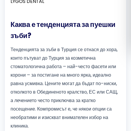
Română
Каква е тенденцията за пуешки
Русский
зъби?
Тенденцията за зъби в Турция се отнася до хора,
които пътуват до Турция за козметична
стоматологична работа – най-често фасети или
корони – за постигане на много ярка, идеално
равна усмивка. Цените могат да бъдат по-ниски,
отколкото в Обединеното кралство, ЕС или САЩ,
а лечението често приключва за кратко
посещение. Компромисът е, че някои опции са
необратими и изискват внимателен избор на
клиника.