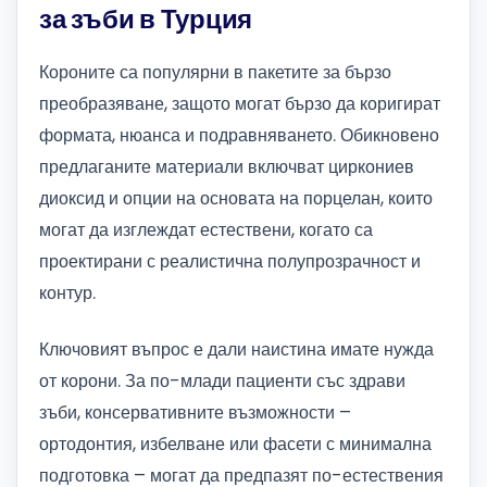
за зъби в Турция
Короните са популярни в пакетите за бързо
преобразяване, защото могат бързо да коригират
формата, нюанса и подравняването. Обикновено
предлаганите материали включват циркониев
диоксид и опции на основата на порцелан, които
могат да изглеждат естествени, когато са
проектирани с реалистична полупрозрачност и
контур.
Ключовият въпрос е дали наистина имате нужда
от корони. За по-млади пациенти със здрави
зъби, консервативните възможности –
ортодонтия, избелване или фасети с минимална
подготовка – могат да предпазят по-естествения