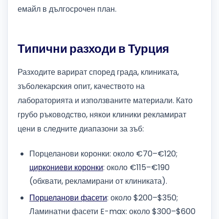
емайл в дългосрочен план.
Типични разходи в Турция
Разходите варират според града, клиниката,
зъболекарския опит, качеството на
лабораторията и използваните материали. Като
грубо ръководство, някои клиники рекламират
цени в следните диапазони за зъб:
Порцеланови коронки: около €70–€120;
циркониеви коронки
: около €115–€190
(обхвати, рекламирани от клиниката).
Порцеланови фасети
: около $200–$350;
Ламинатни фасети E-max: около $300–$600