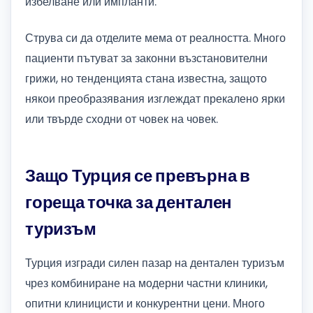
избелване или импланти.
Струва си да отделите мема от реалността. Много
пациенти пътуват за законни възстановителни
грижи, но тенденцията стана известна, защото
някои преобразявания изглеждат прекалено ярки
или твърде сходни от човек на човек.
Защо Турция се превърна в
гореща точка за дентален
туризъм
Турция изгради силен пазар на дентален туризъм
чрез комбиниране на модерни частни клиники,
опитни клиницисти и конкурентни цени. Много