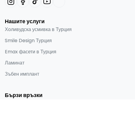
Нашите услуги
Холивудска усмивка в Турция
Smile Design Турция
Emax фасети в Турция
Ламинат
Зъбен имплант
Бързи връзки
Начало
За мен
Преди и след