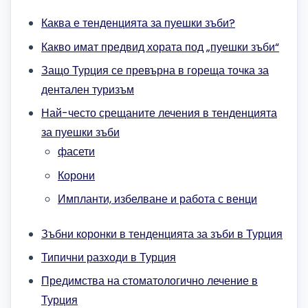
Каква е тенденцията за пуешки зъби?
Какво имат предвид хората под „пуешки зъби“
Защо Турция се превърна в гореща точка за
дентален туризъм
Най-често срещаните лечения в тенденцията
за пуешки зъби
фасети
Корони
Импланти, избелване и работа с венци
Зъбни коронки в тенденцията за зъби в Турция
Типични разходи в Турция
Предимства на стоматологично лечение в
Турция