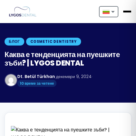
Nederlands
English
БЛОГ
COSMETIC DENTISTRY
Français
Каква е тенденцията на пуешките
зъби? | LYGOS DENTAL
Deutsch
Dt. Betül Türkhan
·
декември 9, 2024
·
Português
10 време за четене
Español
Türkçe
Italiano
Български