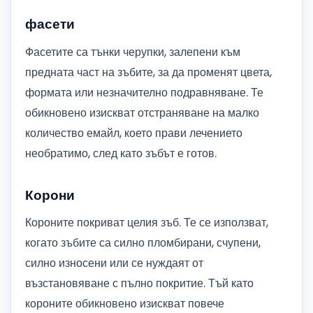
фасети
Фасетите са тънки черупки, залепени към
предната част на зъбите, за да променят цвета,
формата или незначително подравняване. Те
обикновено изискват отстраняване на малко
количество емайл, което прави лечението
необратимо, след като зъбът е готов.
Корони
Короните покриват целия зъб. Те се използват,
когато зъбите са силно пломбирани, счупени,
силно износени или се нуждаят от
възстановяване с пълно покритие. Тъй като
короните обикновено изискват повече