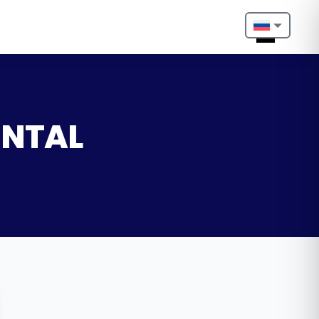
Nederlands
English
Français
ENTAL
Deutsch
Português
Español
Türkçe
Italiano
Български