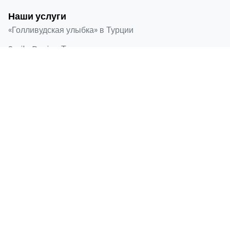
Наши услуги
«Голливудская улыбка» в Турции
Smile Design Турция
Виниры Emax в Турции
Ламинированная облицовка
Зубные имплантаты
Быстрые ссылки
Главная
О нас
До и после
Блог