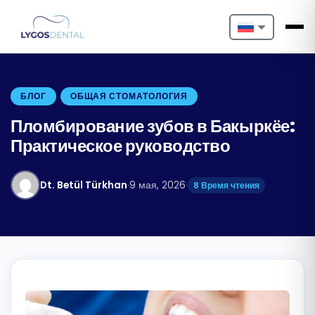
Nederlands
English
БЛОГ
ОБЩАЯ СТОМАТОЛОГИЯ
Français
Пломбирование зубов в Бакыркёе:
Практическое руководство
Deutsch
Português
Dt. Betül Türkhan
·
9 мая, 2026
·
8 Время чтения
Español
Türkçe
Italiano
Български