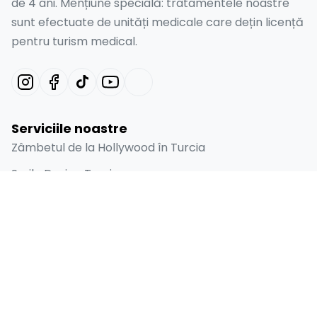
de 4 ani. Mențiune specială: tratamentele noastre
sunt efectuate de unități medicale care dețin licență
pentru turism medical.
Serviciile noastre
Zâmbetul de la Hollywood în Turcia
Smile Design Turcia
Fațete Dentare Emax în Turcia
Furnir Laminat
Implant Dentar
Linkuri rapide