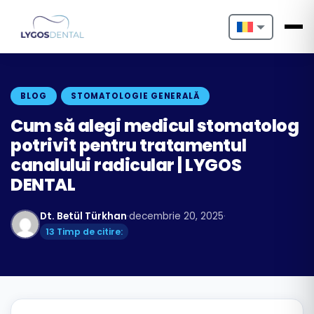
Nederlands
English
BLOG
STOMATOLOGIE GENERALĂ
Français
Cum să alegi medicul stomatolog
potrivit pentru tratamentul
Deutsch
canalului radicular | LYGOS
DENTAL
Português
Español
Dt. Betül Türkhan
·
decembrie 20, 2025
·
13 Timp de citire:
Türkçe
Italiano
Български