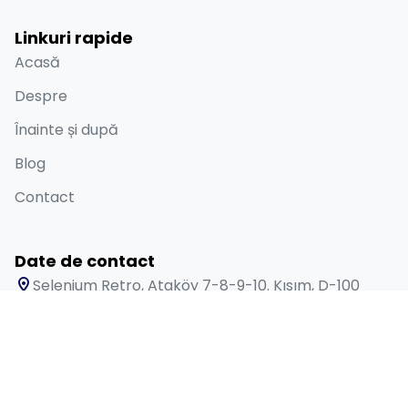
Linkuri rapide
Acasă
Despre
Înainte și după
Blog
Contact
Date de contact
Selenium Retro, Ataköy 7-8-9-10. Kısım, D-100
Güney Yanyolu No:18/A Bakırköy İstanbul 34158 TR
+90 538 416 61 91
sales@lygosdental.com