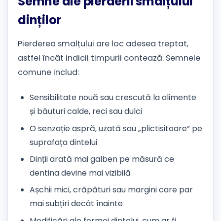
Semne ale pierderii smalțului
dinților
Pierderea smalțului are loc adesea treptat,
astfel încât indicii timpurii contează. Semnele
comune includ:
Sensibilitate nouă sau crescută la alimente
și băuturi calde, reci sau dulci
O senzație aspră, uzată sau „plictisitoare” pe
suprafața dintelui
Dinții arată mai galben pe măsură ce
dentina devine mai vizibilă
Așchii mici, crăpături sau margini care par
mai subțiri decât înainte
Modificări ale formei dintelui, cum ar fi