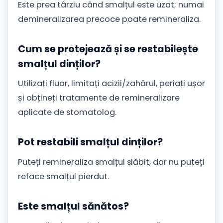
Este prea târziu când smalțul este uzat; numai
demineralizarea precoce poate remineraliza.
Cum se protejează și se restabilește
smalțul dinților?
Utilizați fluor, limitați acizii/zahărul, periați ușor
și obțineți tratamente de remineralizare
aplicate de stomatolog.
Pot restabili smalțul dinților?
Puteți remineraliza smalțul slăbit, dar nu puteți
reface smalțul pierdut.
Este smalțul sănătos?