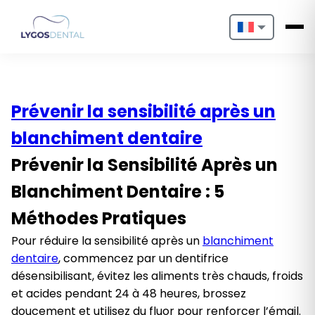
Nederlands
English
Prévenir la sensibilité après un
Français
blanchiment dentaire
Deutsch
Prévenir la Sensibilité Après un
Português
Blanchiment Dentaire : 5
Español
Méthodes Pratiques
Pour réduire la sensibilité après un
blanchiment
Türkçe
dentaire
, commencez par un dentifrice
désensibilisant, évitez les aliments très chauds, froids
Italiano
et acides pendant 24 à 48 heures, brossez
doucement et utilisez du fluor pour renforcer l’émail.
Български