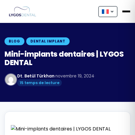
Nederlands
English
BLOG
DENTAL IMPLANT
Français
Mini-implants dentaires | LYGOS
DENTAL
Deutsch
Dt. Betül Türkhan
·
novembre 19, 2024
·
Português
15 temps de lecture
Español
Türkçe
Italiano
Български