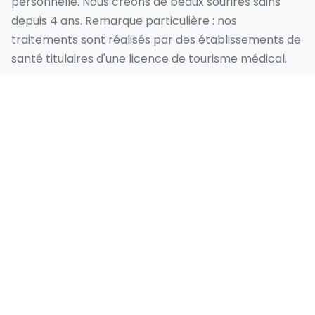
personnelle. Nous créons de beaux sourires sains
depuis 4 ans. Remarque particulière : nos
traitements sont réalisés par des établissements de
santé titulaires d'une licence de tourisme médical.
Nos services
Sourire Hollywoodien
Conception du Sourire
Facette Emax
Placage Stratifié
Implant Dentaire