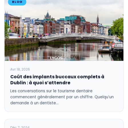
BLOG
Avr 18, 2026
Coût des implants buccaux complets à
Dublin : à quoi s’attendre
Les conversations sur le tourisme dentaire
commencent généralement par un chiffre. Quelqu’un
demande à un dentiste…
BLOG
Déc 7, 2024