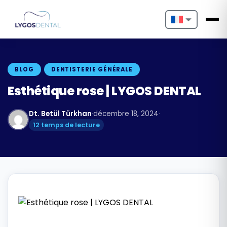
Nederlands
English
BLOG
DENTISTERIE GÉNÉRALE
Français
Esthétique rose | LYGOS DENTAL
Deutsch
Dt. Betül Türkhan
·
décembre 18, 2024
·
12 temps de lecture
Português
Español
Türkçe
Italiano
Български