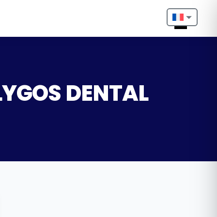
Nederlands
English
Français
 LYGOS DENTAL
Deutsch
Português
Español
Türkçe
Italiano
Български