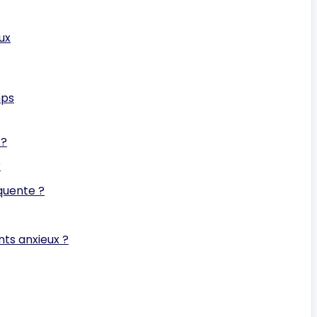
ux
mps
 ?
?
équente ?
nts anxieux ?