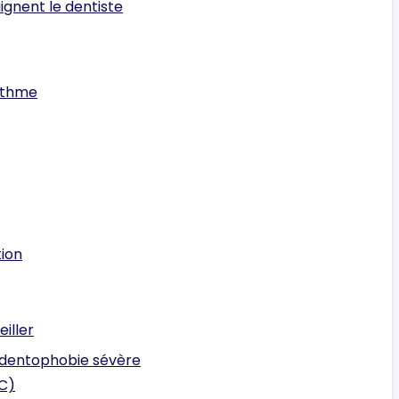
ignent le dentiste
ythme
tion
eiller
 dentophobie sévère
C)