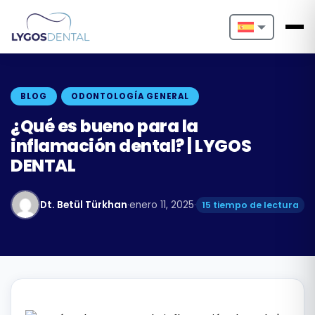
Nederlands
English
BLOG
ODONTOLOGÍA GENERAL
Français
¿Qué es bueno para la
inflamación dental? | LYGOS
Deutsch
DENTAL
Português
Dt. Betül Türkhan
·
enero 11, 2025
·
15 tiempo de lectura
Español
Türkçe
Italiano
Български