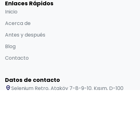
Enlaces Rápidos
Inicio
Acerca de
Antes y después
Blog
Contacto
Datos de contacto
Selenium Retro, Ataköy 7-8-9-10. Kısım, D-100
Güney Yanyolu No:18/A, 34158 Bakırköy/İstanbul
+905384166191
sales@lygosdental.com
Mon - Sat: 9:00 AM - 6:00 PM