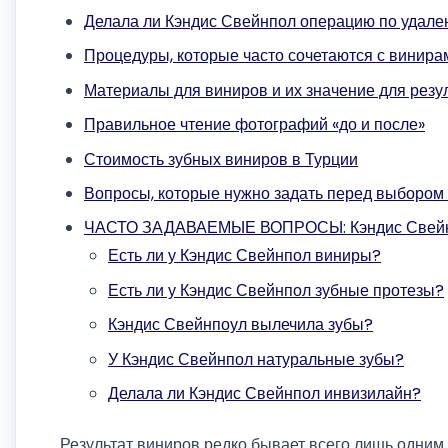
Делала ли Кэндис Свейнпол операцию по удале
Процедуры, которые часто сочетаются с винира
Материалы для виниров и их значение для резу
Правильное чтение фотографий «до и после»
Стоимость зубных виниров в Турции
Вопросы, которые нужно задать перед выбором
ЧАСТО ЗАДАВАЕМЫЕ ВОПРОСЫ: Кэндис Свейн
Есть ли у Кэндис Свейнпол виниры?
Есть ли у Кэндис Свейнпол зубные протезы?
Кэндис Свейнпоул вылечила зубы?
У Кэндис Свейнпол натуральные зубы?
Делала ли Кэндис Свейнпол инвизилайн?
Результат виниров редко бывает всего лишь одним 