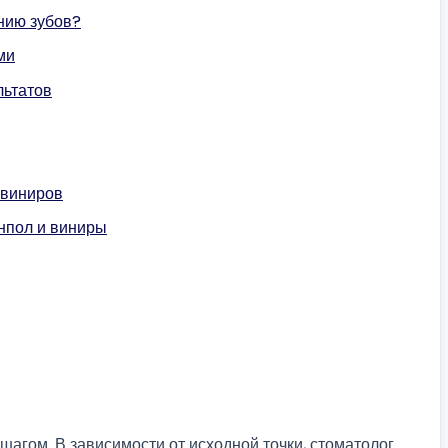
нию зубов?
ми
льтатов
 виниров
пол и виниры
шагом. В зависимости от исходной точки, стоматолог