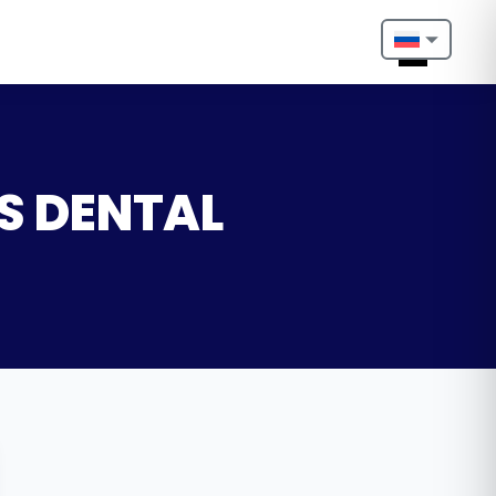
Nederlands
English
Français
OS DENTAL
Deutsch
Português
Español
Türkçe
Italiano
Български