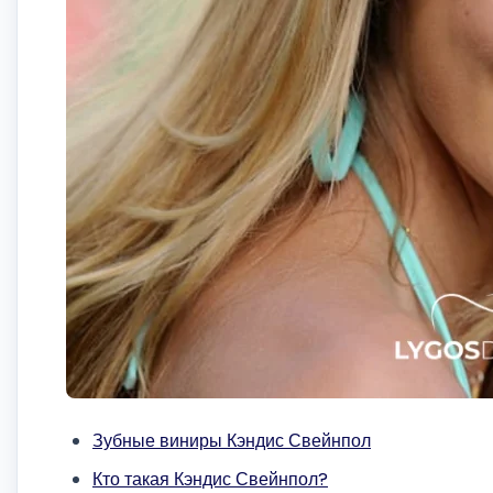
Зубные виниры Кэндис Свейнпол
Кто такая Кэндис Свейнпол?