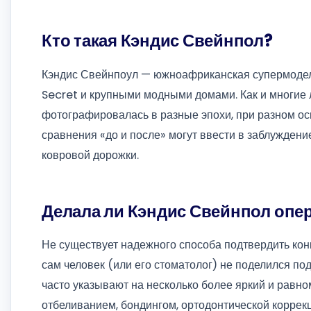
Кто такая Кэндис Свейнпол?
Кэндис Свейнпоул — южноафриканская супермодель,
Secret и крупными модными домами. Как и многие 
фотографировалась в разные эпохи, при разном ос
сравнения «до и после» могут ввести в заблуждение
ковровой дорожки.
Делала ли Кэндис Свейнпол опе
Не существует надежного способа подтвердить кон
сам человек (или его стоматолог) не поделился по
часто указывают на несколько более яркий и равн
отбеливанием, бондингом, ортодонтической коррек