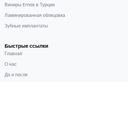
Виниры Emax в Турции
Ламинированная облицовка
Зубные имплантаты
Быстрые ссылки
Главная
О нас
До и после
Блог
Контакты
Контактная информация
Selenium Retro, Ataköy 7-8-9-10. Kısım, D-100