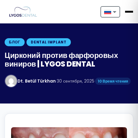
Nederlands
English
БЛОГ
DENTAL IMPLANT
Français
Цирконий против фарфоровых
виниров | LYGOS DENTAL
Deutsch
Português
Dt. Betül Türkhan
·
30 сентября, 2025
·
10 Время чтения
Español
Türkçe
Italiano
Български