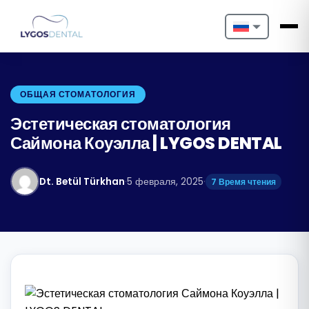
Nederlands
English
ОБЩАЯ СТОМАТОЛОГИЯ
Français
Эстетическая стоматология
Саймона Коуэлла | LYGOS DENTAL
Deutsch
Português
Dt. Betül Türkhan
·
5 февраля, 2025
·
7 Время чтения
Español
Türkçe
Italiano
Български