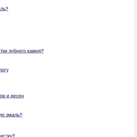
аль?
тки зубного камня?
логу
ов и десен
ую эмаль?
истку?