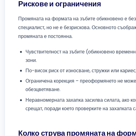
Рискове и ограничения
Промяната на формата на зъбите обикновено е без
специалист, но не е безрискова. Основното съображ
промяната е постоянна.
Чувствителност на зъбите (обикновено временна
зони.
По-висок риск от износване, стружки или кариес
Ограничена корекция – преоформянето не може 
обезцветяване.
Неравномерната захапка засилва силата, ако ко
срещат, поради което проверките на захапката 
Колко струва промяната на форм