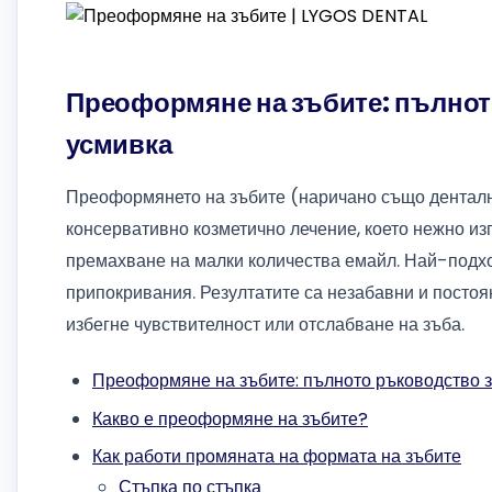
Преоформяне на зъбите: пълнот
усмивка
Преоформянето на зъбите (наричано също денталн
консервативно козметично лечение, което нежно из
премахване на малки количества емайл. Най-подхо
припокривания. Резултатите са незабавни и постоян
избегне чувствителност или отслабване на зъба.
Преоформяне на зъбите: пълното ръководство з
Какво е преоформяне на зъбите?
Как работи промяната на формата на зъбите
Стъпка по стъпка