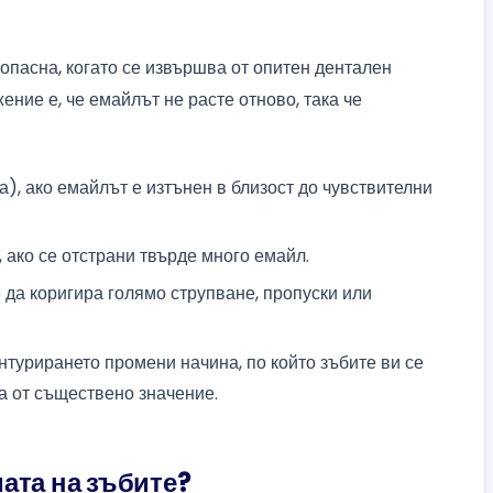
опасна, когато се извършва от опитен дентален
ение е, че емайлът не расте отново, така че
), ако емайлът е изтънен в близост до чувствителни
, ако се отстрани твърде много емайл.
да коригира голямо струпване, пропуски или
нтурирането промени начина, по който зъбите ви се
са от съществено значение.
ата на зъбите?