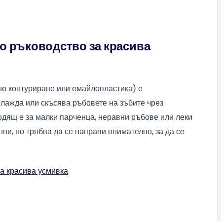
о ръководство за красива
о контуриране или емайлопластика) е
глажда или скъсява ръбовете на зъбите чрез
дящ е за малки парченца, неравни ръбове или леки
ни, но трябва да се направи внимателно, за да се
а красива усмивка