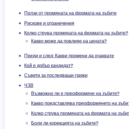
Ползи от промяната на формата на зъбите
Рискове и ограничения
Колко струва промяната на формата на зъбите?
Какво може да повлияе на цената?
Преди и след: Какви промени да очаквате
Кой е добър кандидат?
Съвети за последващи грижи
ЧЗВ
Възможно ли е преоформяне на зъбите?
Какво представлява преоформянето на зъби
Колко струва промяната на формата на зъби
Боли ли корекцията на зъбите?