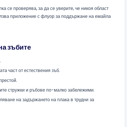
ка се проверява, за да се уверите, че никоя област
олзва приложение с флуор за поддържане на емайла
на зъбите
.
та част от естествения зъб.
престой.
ите стружки и ръбове по-малко забележими.
ляване на задържането на плака в трудни за