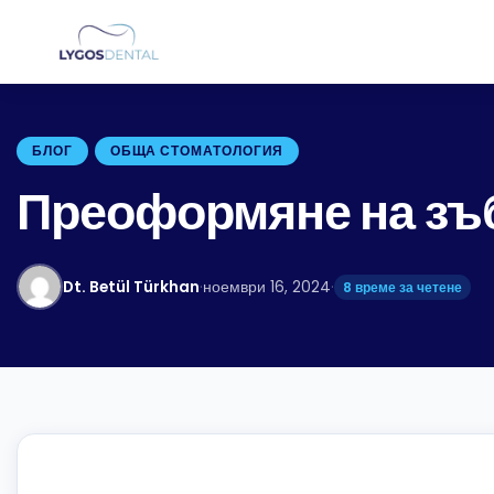
БЛОГ
ОБЩА СТОМАТОЛОГИЯ
Преоформяне на зъ
Dt. Betül Türkhan
·
ноември 16, 2024
·
8 време за четене