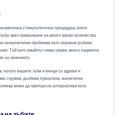
?
козметична стоматологична процедура, която
зъба чрез премахване на много малко количество
на незначителни проблеми като неравни ръбове,
ания. Тъй като емайлът няма нерви, много пациенти
е на лечението.
 когато вашите зъби и венци са здрави и
и стружки, дълбоки пукнатини, значително
болекар може да препоръча алтернативи като
а на зъбите