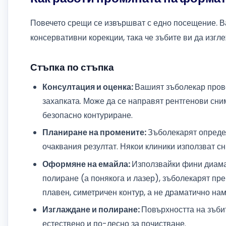
Повечето срещи се извършват с едно посещение. В
консервативни корекции, така че зъбите ви да изгл
Стъпка по стъпка
Консултация и оценка:
Вашият зъболекар пров
захапката. Може да се направят рентгенови сним
безопасно контуриране.
Планиране на промените:
Зъболекарят опреде
очаквания резултат. Някои клиники използват сн
Оформяне на емайла:
Използвайки фини диама
полиране (а понякога и лазер), зъболекарят пр
плавен, симетричен контур, а не драматично на
Изглаждане и полиране:
Повърхността на зъбит
естествено и по-лесно за почистване.