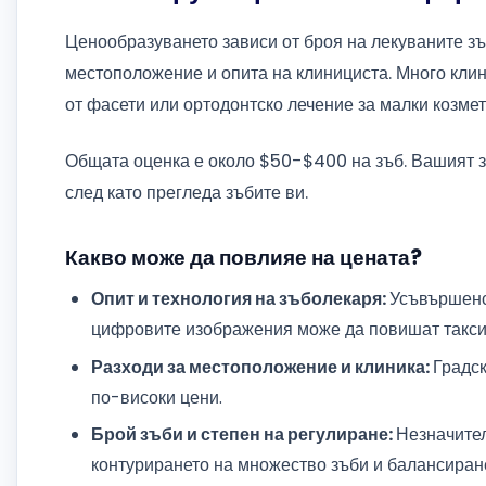
Ценообразуването зависи от броя на лекуваните з
местоположение и опита на клинициста. Много клини
от фасети или ортодонтско лечение за малки козме
Общата оценка е около $50-$400 на зъб. Вашият з
след като прегледа зъбите ви.
Какво може да повлияе на цената?
Опит и технология на зъболекаря:
Усъвършенс
цифровите изображения може да повишат таксит
Разходи за местоположение и клиника:
Градск
по-високи цени.
Брой зъби и степен на регулиране:
Незначител
контурирането на множество зъби и балансиране