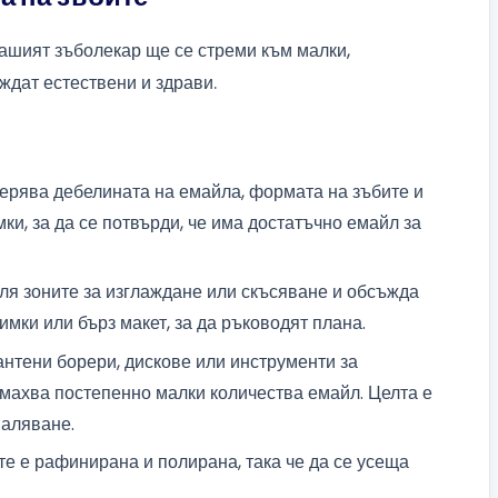
ашият зъболекар ще се стреми към малки,
еждат естествени и здрави.
ерява дебелината на емайла, формата на зъбите и
ки, за да се потвърди, че има достатъчно емайл за
ля зоните за изглаждане или скъсяване и обсъжда
имки или бърз макет, за да ръководят плана.
нтени борери, дискове или инструменти за
емахва постепенно малки количества емайл. Целта е
маляване.
е е рафинирана и полирана, така че да се усеща