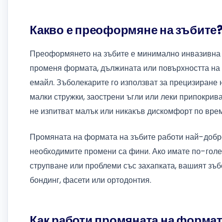
Какво е преоформяне на зъбите
Преоформянето на зъбите е минимално инвазивна 
променя формата, дължината или повърхността на 
емайл. Зъболекарите го използват за прецизиране 
малки стружки, заострени ъгли или леки припокрив
не изпитват малък или никакъв дискомфорт по врем
Промяната на формата на зъбите работи най-добре,
необходимите промени са фини. Ако имате по-голем
струпване или проблеми със захапката, вашият зъ
бондинг, фасети или ортодонтия.
Как работи промяната на формат