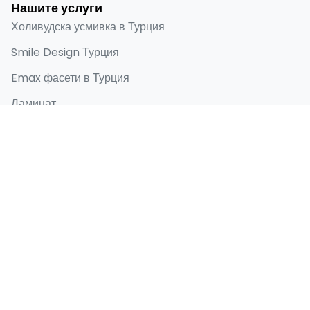
Нашите услуги
Холивудска усмивка в Турция
Smile Design Турция
Emax фасети в Турция
Ламинат
Зъбен имплант
Бързи връзки
Начало
За мен
Преди и след
Блог
Контакти