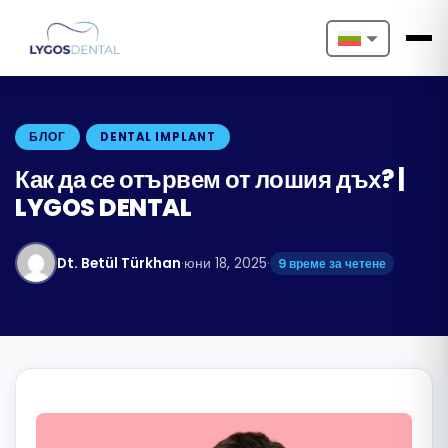
Nederlands
English
БЛОГ
DENTAL IMPLANT
Français
Как да се отървем от лошия дъх? |
LYGOS DENTAL
Deutsch
Português
Dt. Betül Türkhan
·
юни 18, 2025
·
9 време за четене
Español
Türkçe
Italiano
Български