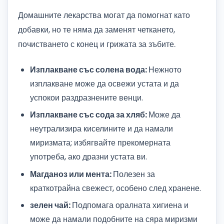
Домашните лекарства могат да помогнат като
добавки, но те няма да заменят четкането,
почистването с конец и грижата за зъбите.
Изплакване със солена вода:
Нежното
изплакване може да освежи устата и да
успокои раздразнените венци.
Изплакване със сода за хляб:
Може да
неутрализира киселините и да намали
миризмата; избягвайте прекомерната
употреба, ако дразни устата ви.
Магданоз или мента:
Полезен за
краткотрайна свежест, особено след хранене.
зелен чай:
Подпомага оралната хигиена и
може да намали подобните на сяра миризми