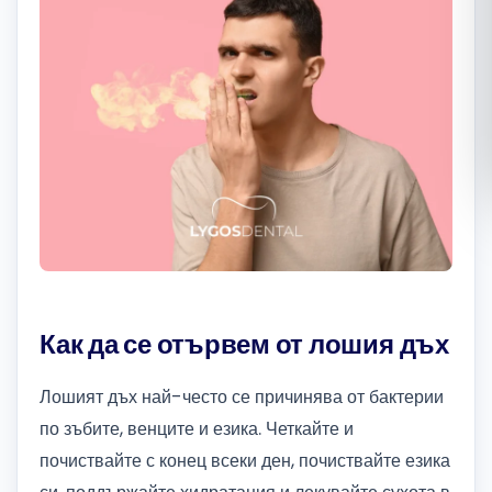
Română
Русский
Как да се отървем от лошия дъх
Лошият дъх най-често се причинява от бактерии
по зъбите, венците и езика. Четкайте и
почиствайте с конец всеки ден, почиствайте езика