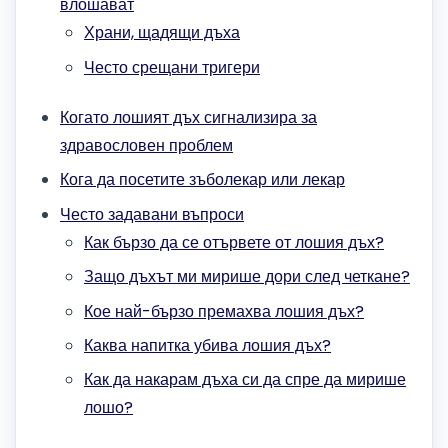
влошават
Храни, щадящи дъха
Често срещани тригери
Когато лошият дъх сигнализира за
здравословен проблем
Кога да посетите зъболекар или лекар
Често задавани въпроси
Как бързо да се отървете от лошия дъх?
Защо дъхът ми мирише дори след четкане?
Кое най-бързо премахва лошия дъх?
Каква напитка убива лошия дъх?
Как да накарам дъха си да спре да мирише
лошо?