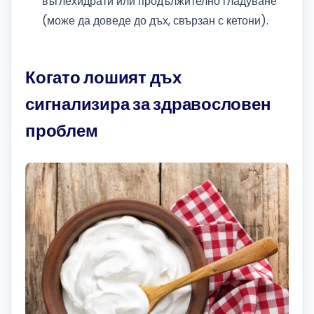
въглехидрати или продължително гладуване
(може да доведе до дъх, свързан с кетони).
Когато лошият дъх
сигнализира за здравословен
проблем