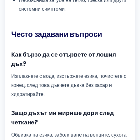
Необяснима загуба на тегло, треска или други
системни симптоми.
Често задавани въпроси
Как бързо да се отървете от лошия
дъх?
Изплакнете с вода, изстържете езика, почистете с
конец, след това дъвчете дъвка без захар и
хидратирайте.
Защо дъхът ми мирише дори след
четкане?
Обвивка на езика, заболяване на венците, сухота