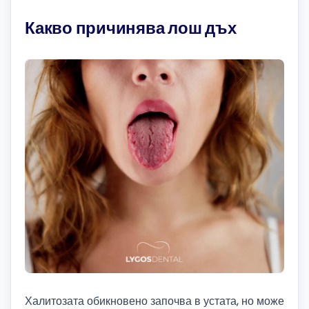
Какво причинява лош дъх
Халитозата обикновено започва в устата, но може