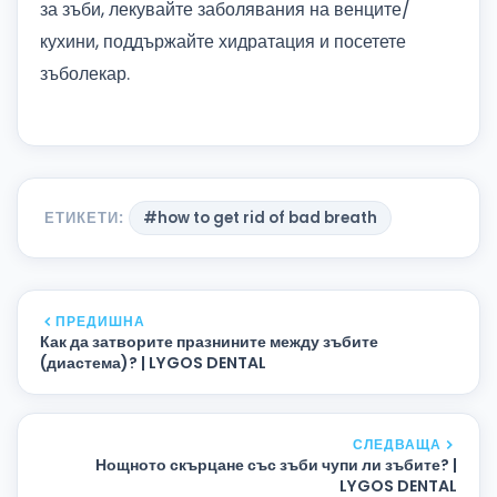
за зъби, лекувайте заболявания на венците/
кухини, поддържайте хидратация и посетете
зъболекар.
ЕТИКЕТИ:
#how to get rid of bad breath
ПРЕДИШНА
Как да затворите празнините между зъбите
(диастема)? | LYGOS DENTAL
СЛЕДВАЩА
Нощното скърцане със зъби чупи ли зъбите? |
LYGOS DENTAL