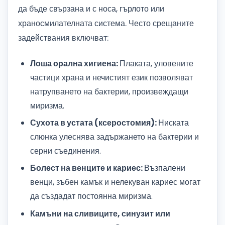
да бъде свързана и с носа, гърлото или
храносмилателната система. Често срещаните
задействания включват:
Лоша орална хигиена:
Плаката, уловените
частици храна и нечистият език позволяват
натрупването на бактерии, произвеждащи
миризма.
Сухота в устата (ксеростомия):
Ниската
слюнка улеснява задържането на бактерии и
серни съединения.
Болест на венците и кариес:
Възпалени
венци, зъбен камък и нелекуван кариес могат
да създадат постоянна миризма.
Камъни на сливиците, синузит или