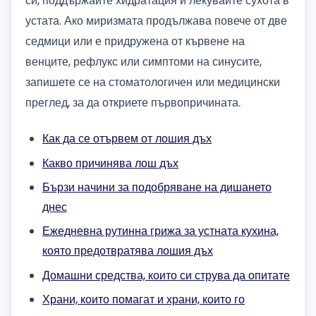
си, поддържайте хидратация и лекувайте сухота в
устата. Ако миризмата продължава повече от две
седмици или е придружена от кървене на
венците, рефлукс или симптоми на синусите,
запишете се на стоматологичен или медицински
преглед, за да откриете първопричината.
Как да се отървем от лошия дъх
Какво причинява лош дъх
Бързи начини за подобряване на дишането
днес
Ежедневна рутинна грижа за устната кухина,
която предотвратява лошия дъх
Домашни средства, които си струва да опитате
Храни, които помагат и храни, които го