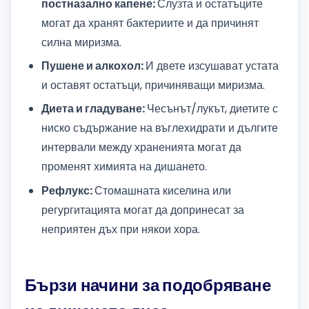
постназално капене:
Слузта и остатъците
могат да хранят бактериите и да причинят
силна миризма.
Пушене и алкохол:
И двете изсушават устата
и оставят остатъци, причиняващи миризма.
Диета и гладуване:
Чесънът/лукът, диетите с
ниско съдържание на въглехидрати и дългите
интервали между храненията могат да
променят химията на дишането.
Рефлукс:
Стомашната киселина или
регургитацията могат да допринесат за
неприятен дъх при някои хора.
Бързи начини за подобряване