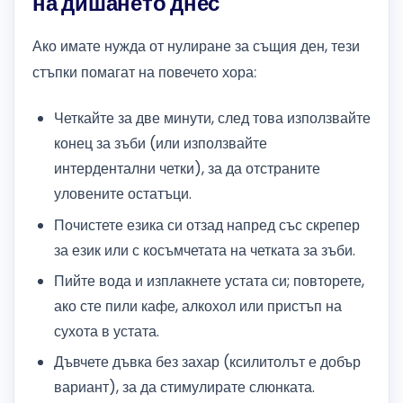
на дишането днес
Ако имате нужда от нулиране за същия ден, тези
стъпки помагат на повечето хора:
Четкайте за две минути, след това използвайте
конец за зъби (или използвайте
интердентални четки), за да отстраните
уловените остатъци.
Почистете езика си отзад напред със скрепер
за език или с косъмчетата на четката за зъби.
Пийте вода и изплакнете устата си; повторете,
ако сте пили кафе, алкохол или пристъп на
сухота в устата.
Дъвчете дъвка без захар (ксилитолът е добър
вариант), за да стимулирате слюнката.