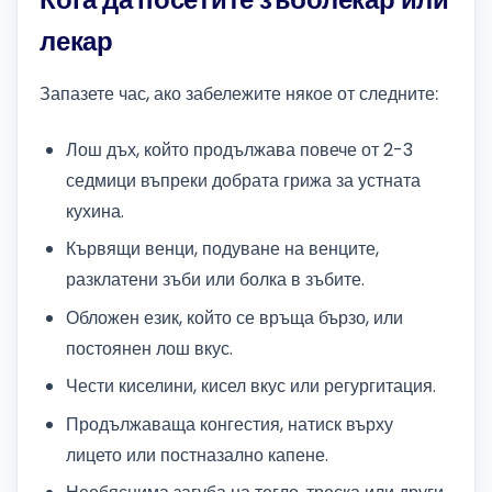
лекар
Запазете час, ако забележите някое от следните:
Лош дъх, който продължава повече от 2-3
седмици въпреки добрата грижа за устната
кухина.
Кървящи венци, подуване на венците,
разклатени зъби или болка в зъбите.
Обложен език, който се връща бързо, или
постоянен лош вкус.
Чести киселини, кисел вкус или регургитация.
Продължаваща конгестия, натиск върху
лицето или постназално капене.