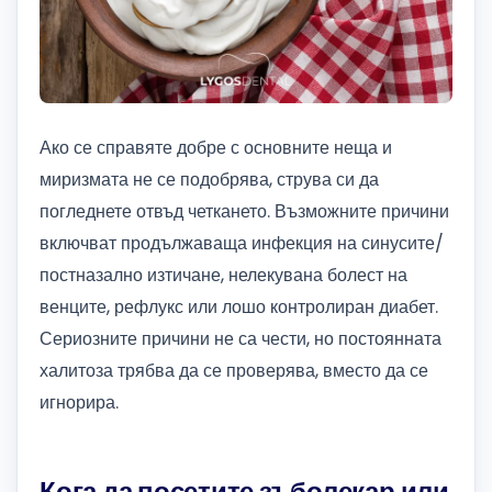
Ако се справяте добре с основните неща и
миризмата не се подобрява, струва си да
погледнете отвъд четкането. Възможните причини
включват продължаваща инфекция на синусите/
постназално изтичане, нелекувана болест на
венците, рефлукс или лошо контролиран диабет.
Сериозните причини не са чести, но постоянната
халитоза трябва да се проверява, вместо да се
игнорира.
Кога да посетите зъболекар или