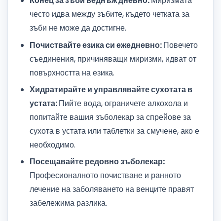
Конец за зъби веднъж дневно:
Миризмата
често идва между зъбите, където четката за
зъби не може да достигне.
Почиствайте езика си ежедневно:
Повечето
съединения, причиняващи миризми, идват от
повърхността на езика.
Хидратирайте и управлявайте сухотата в
устата:
Пийте вода, ограничете алкохола и
попитайте вашия зъболекар за спрейове за
сухота в устата или таблетки за смучене, ако е
необходимо.
Посещавайте редовно зъболекар:
Професионалното почистване и ранното
лечение на заболяването на венците правят
забележима разлика.