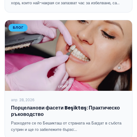
хора, които най-накрая си запазват час за избелване, са…
БЛОГ
апр. 28, 2026
Порцеланови фасети Beşiktaş: Практическо
ръководство
Разходете се по Бешикташ от страната на Багдат в събота
сутрин и ще го забележите бързо:…