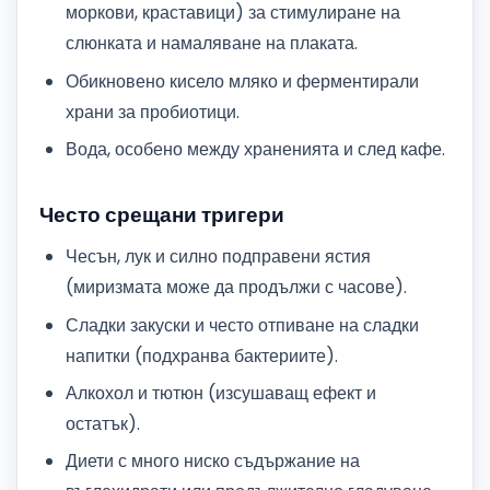
моркови, краставици) за стимулиране на
слюнката и намаляване на плаката.
Обикновено кисело мляко и ферментирали
храни за пробиотици.
Вода, особено между храненията и след кафе.
Често срещани тригери
Чесън, лук и силно подправени ястия
(миризмата може да продължи с часове).
Сладки закуски и често отпиване на сладки
напитки (подхранва бактериите).
Алкохол и тютюн (изсушаващ ефект и
остатък).
Диети с много ниско съдържание на