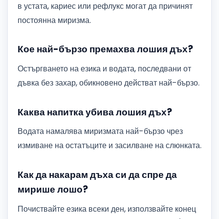
в устата, кариес или рефлукс могат да причинят
постоянна миризма.
Кое най-бързо премахва лошия дъх?
Остъргването на езика и водата, последвани от
дъвка без захар, обикновено действат най-бързо.
Каква напитка убива лошия дъх?
Водата намалява миризмата най-бързо чрез
измиване на остатъците и засилване на слюнката.
Как да накарам дъха си да спре да
мирише лошо?
Почиствайте езика всеки ден, използвайте конец