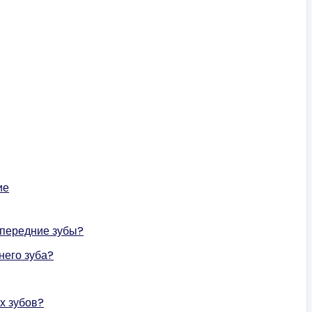
ие
 передние зубы?
него зуба?
х зубов?