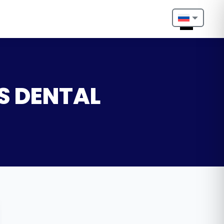
Nederlands
English
Français
OS DENTAL
Deutsch
Português
Español
Türkçe
Italiano
Български