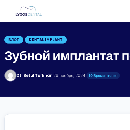
БЛОГ
DENTAL IMPLANT
Зубной имплантат п
Dt. Betül Türkhan
·
26 ноября, 2024
·
10 Время чтения